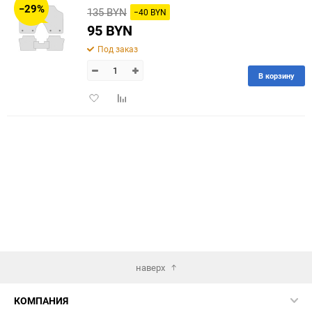
−29%
135 BYN
−40 BYN
60
95 BYN
Под заказ
90
В корзину
150
Добавить
Добавить
в
к
избранное
сравнению
наверх
КОМПАНИЯ