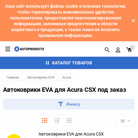
Наш сайт использует файлы cookie и похожие технологии,
чтобы гарантировать максимальное удобство
пользователям, предоставляя персонализированную
информацию, запоминая предпочтения в области
маркетинга и продукции, а также помогая получить
правильную информацию.
0
КАТАЛОГ ТОВАРОВ
Главная
Автоковрики EVA
Acura
Автоковрики EVA для Acura CSX под заказ
Фильтр
Плитка
Подробно
Компактно
30
Автоковрики EVA для Acura CSX
30