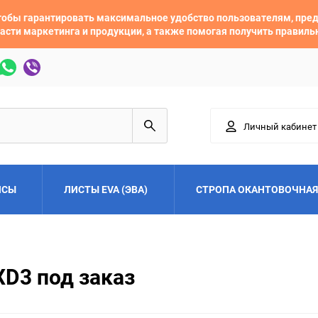
 чтобы гарантировать максимальное удобство пользователям, пр
асти маркетинга и продукции, а также помогая получить правил
Личный кабинет
ЙСЫ
ЛИСТЫ EVA (ЭВА)
СТРОПА ОКАНТОВОЧНАЯ
Adler
Alfa Romeo
XD3 под заказ
Audi
Austin
Buick
BYD