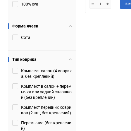
100% eva
В 
JMC
Jaguar
Lamborghini
Lancia
Форма ячеек
Сота
Lincoln
Luxgen
Maserati
Maybach
Тип коврика
Metrocab
Mitsubishi
Комплект салон (4 коврик
а, без креплений)
Opel
PUCH
Комплект в салон + перем
ычка или задний сплошно
Porsche
Proton
й (без креплений)
Комплект передних коври
Rover
SEAT
ков (2 шт., без креплений)
Перемычка (без креплени
ShuangHuan
Skoda
й)