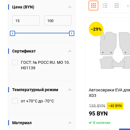
Плитка
Подробно
Компакт
К
Цена (BYN)
Bugatti
Cadillac
Chery
Chevrolet
−29%
DW Hower
Dacia
Сертификат
Datsun
De Tomaso
ГОСТ: № РОСС RU. МО 10.
Н01139
DongFeng
Doninvest
Ferrari
Fiat
Температурный режим
Автоковрики EVA для
XD3
Geely
Genesis
от +70°С до -70°С
135 BYN
−40 BYN
Hanomag
Haval
95 BYN
Материал
В наличии
Hummer
Hyundai