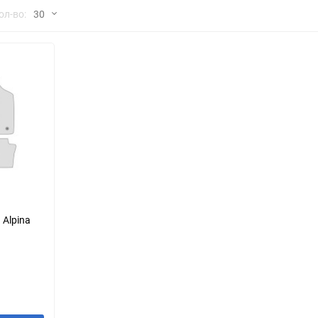
но
ол-во:
30
Chana
ChangFeng
30
Chrysler
Citroen
60
Dadi
Daewoo
90
DeLorean
Delage
150
Eagle
Excalibur
Ford
Foton
 Alpina
Geo
Great Wall
Hawtai
Honda
Infiniti
Iran Khodro