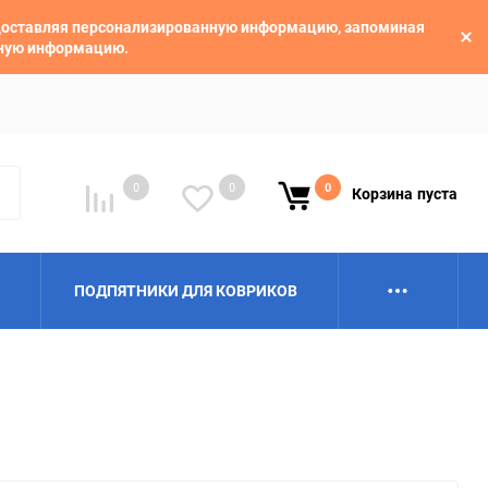
едоставляя персонализированную информацию, запоминая
ьную информацию.
0
0
0
Корзина
пуста
ПОДПЯТНИКИ ДЛЯ КОВРИКОВ
Alpina
Aro
BAIC
BelGee
Borgward
Brilliance