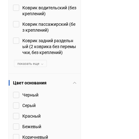
Коврик водительский (без
Suzuki
TATA
креплений)
Tianye
Tofas
Коврик пассажирский (бе
з креплений)
Volkswagen
Volvo
Коврик задний раздельн
ый (2 коврика без перемы
чки, без креплений)
Zotye
ЗАЗ
показать еще
Москвич
СМЗ
Цвет основания
Черный
Серый
Красный
Бежевый
Коричневый