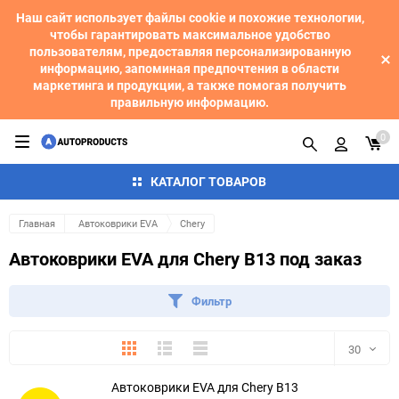
Наш сайт использует файлы cookie и похожие технологии,
чтобы гарантировать максимальное удобство
пользователям, предоставляя персонализированную
информацию, запоминая предпочтения в области
маркетинга и продукции, а также помогая получить
правильную информацию.
0
КАТАЛОГ ТОВАРОВ
Главная
Автоковрики EVA
Chery
Автоковрики EVA для Chery B13 под заказ
Фильтр
Плитка
Подробно
Компактно
30
Автоковрики EVA для Chery B13
30