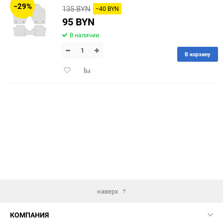
−29%
135 BYN
−40 BYN
60
95 BYN
В наличии
90
В корзину
150
Добавить
Добавить
в
к
избранное
сравнению
наверх
КОМПАНИЯ