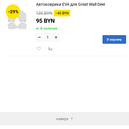
Автоковрики EVA для Great Wall Deer
30
−29%
135 BYN
−40 BYN
60
95 BYN
В наличии
90
В корзину
150
Добавить
Добавить
в
к
избранное
сравнению
наверх