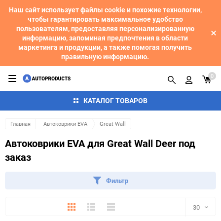
Наш сайт использует файлы cookie и похожие технологии,
чтобы гарантировать максимальное удобство
пользователям, предоставляя персонализированную
информацию, запоминая предпочтения в области
маркетинга и продукции, а также помогая получить
правильную информацию.
0
КАТАЛОГ ТОВАРОВ
Главная
Автоковрики EVA
Great Wall
Автоковрики EVA для Great Wall Deer под
заказ
Фильтр
Плитка
Подробно
Компактно
30