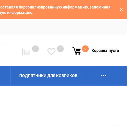
едоставляя персонализированную информацию, запоминая
ьную информацию.
0
0
0
Корзина
пуста
ПОДПЯТНИКИ ДЛЯ КОВРИКОВ
Alpina
Aro
BAIC
BelGee
Borgward
Brilliance