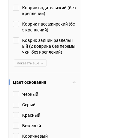
Коврик водительский (без
Suzuki
TATA
креплений)
Tianye
Tofas
Коврик пассажирский (бе
з креплений)
Volkswagen
Volvo
Коврик задний раздельн
ый (2 коврика без перемы
чки, без креплений)
Zotye
ЗАЗ
показать еще
Москвич
СМЗ
Цвет основания
Черный
Серый
Красный
Бежевый
Коричневый