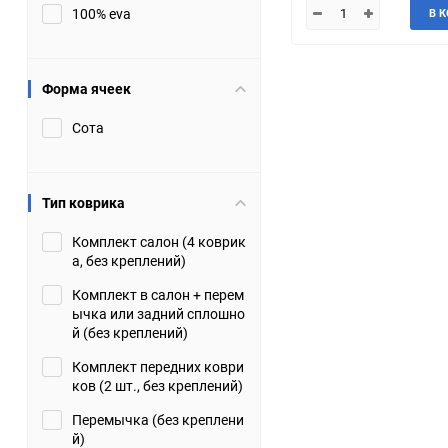
100% eva
В 
JMC
Jaguar
Lamborghini
Lancia
Форма ячеек
Сота
Lincoln
Luxgen
Maserati
Maybach
Тип коврика
Metrocab
Mitsubishi
Комплект салон (4 коврик
а, без креплений)
Opel
PUCH
Комплект в салон + перем
ычка или задний сплошно
Porsche
Proton
й (без креплений)
Комплект передних коври
Rover
SEAT
ков (2 шт., без креплений)
Перемычка (без креплени
ShuangHuan
Skoda
й)