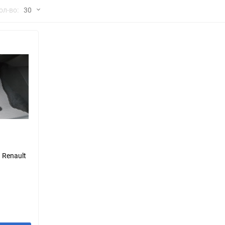
но
ол-во:
30
Chana
ChangFeng
30
Chrysler
Citroen
60
Dadi
Daewoo
90
DeLorean
Delage
150
Eagle
Excalibur
Ford
Foton
 Renault
Geo
Great Wall
Hawtai
Honda
Infiniti
Iran Khodro