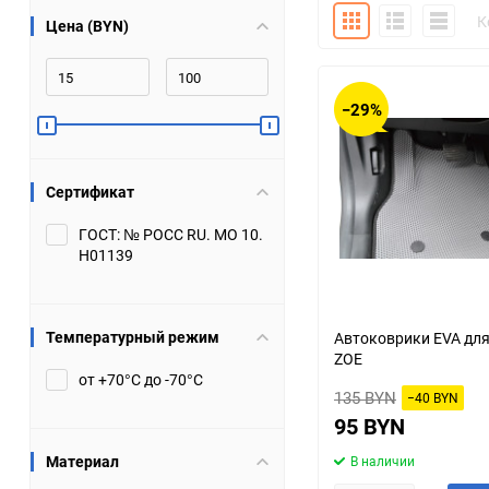
Плитка
Подробно
Компакт
К
Цена (BYN)
Bugatti
Cadillac
Chery
Chevrolet
−29%
DW Hower
Dacia
Сертификат
Datsun
De Tomaso
ГОСТ: № РОСС RU. МО 10.
Н01139
DongFeng
Doninvest
Ferrari
Fiat
Температурный режим
Автоковрики EVA для
ZOE
Geely
Genesis
от +70°С до -70°С
135 BYN
−40 BYN
Hanomag
Haval
95 BYN
Материал
В наличии
Hummer
Hyundai