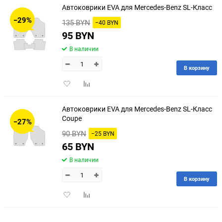
Автоковрики EVA для Mercedes-Benz SL-Класс
30
−29%
135 BYN
−40 BYN
60
95 BYN
В наличии
90
В корзину
150
Добавить
Добавить
в
к
избранное
сравнению
Автоковрики EVA для Mercedes-Benz SL-Класс
Coupe
−27%
90 BYN
−25 BYN
65 BYN
В наличии
В корзину
Добавить
Добавить
в
к
избранное
сравнению