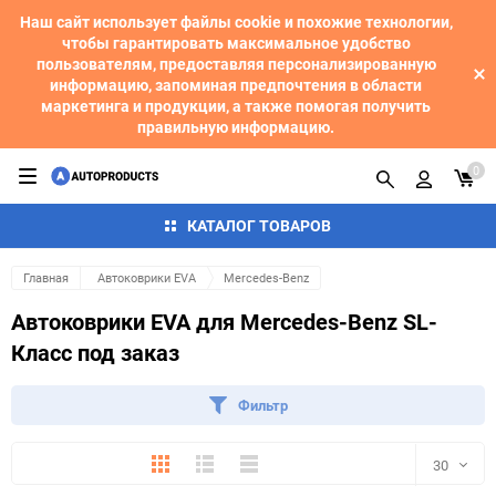
Наш сайт использует файлы cookie и похожие технологии,
чтобы гарантировать максимальное удобство
пользователям, предоставляя персонализированную
информацию, запоминая предпочтения в области
маркетинга и продукции, а также помогая получить
правильную информацию.
0
КАТАЛОГ ТОВАРОВ
Главная
Автоковрики EVA
Mercedes-Benz
Автоковрики EVA для Mercedes-Benz SL-
Класс под заказ
Фильтр
Плитка
Подробно
Компактно
30