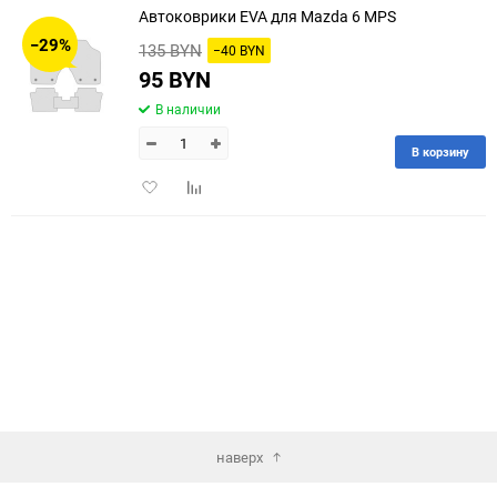
Автоковрики EVA для Mazda 6 MPS
30
−29%
135 BYN
−40 BYN
60
95 BYN
В наличии
90
В корзину
150
Добавить
Добавить
в
к
избранное
сравнению
наверх