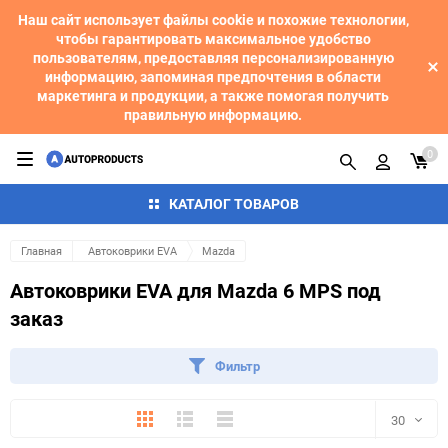
Наш сайт использует файлы cookie и похожие технологии,
чтобы гарантировать максимальное удобство
пользователям, предоставляя персонализированную
информацию, запоминая предпочтения в области
маркетинга и продукции, а также помогая получить
правильную информацию.
0
КАТАЛОГ ТОВАРОВ
Главная
Автоковрики EVA
Mazda
Автоковрики EVA для Mazda 6 MPS под
заказ
Фильтр
Плитка
Подробно
Компактно
30