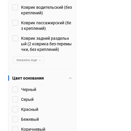
Коврик водительский (без
Suzuki
TATA
креплений)
Tianye
Tofas
Коврик пассажирский (бе
з креплений)
Volkswagen
Volvo
Коврик задний раздельн
ый (2 коврика без перемы
чки, без креплений)
Zotye
ЗАЗ
показать еще
Москвич
СМЗ
Цвет основания
Черный
Серый
Красный
Бежевый
Коричневый