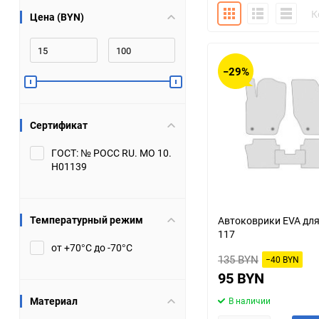
Плитка
Подробно
Компакт
К
Цена (BYN)
Bugatti
Cadillac
Chery
Chevrolet
−29%
DW Hower
Dacia
Сертификат
Datsun
De Tomaso
ГОСТ: № РОСС RU. МО 10.
Н01139
DongFeng
Doninvest
Ferrari
Fiat
Температурный режим
Автоковрики EVA для
117
Geely
Genesis
от +70°С до -70°С
135 BYN
−40 BYN
Hanomag
Haval
95 BYN
Материал
В наличии
Hummer
Hyundai