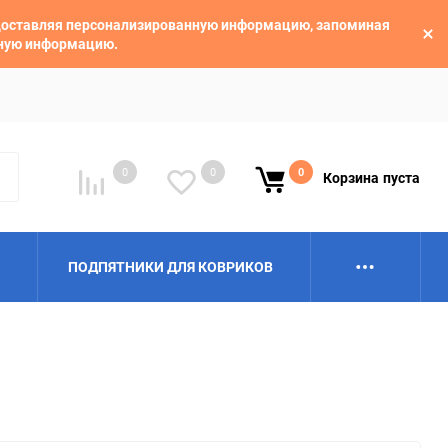
едоставляя персонализированную информацию, запоминая
ьную информацию.
0
0
0
Корзина
пуста
ПОДПЯТНИКИ ДЛЯ КОВРИКОВ
Alpina
Aro
BAIC
BelGee
Borgward
Brilliance