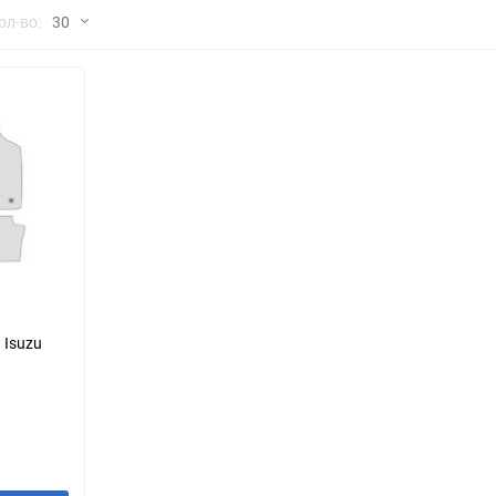
но
ол-во:
30
Chana
ChangFeng
30
Chrysler
Citroen
60
Dadi
Daewoo
90
DeLorean
Delage
150
Eagle
Excalibur
Ford
Foton
 Isuzu
Geo
Great Wall
Hawtai
Honda
Infiniti
Iran Khodro