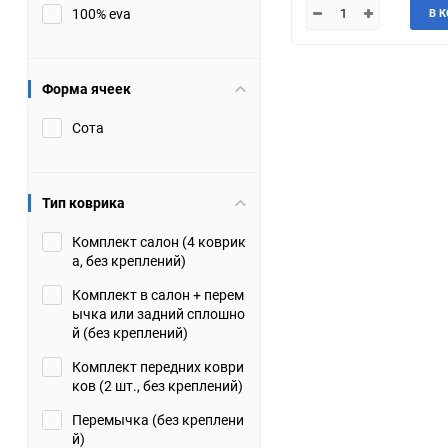
100% eva
В 
JMC
Jaguar
Lamborghini
Lancia
Форма ячеек
Сота
Lincoln
Luxgen
Maserati
Maybach
Тип коврика
Metrocab
Mitsubishi
Комплект салон (4 коврик
а, без креплений)
Opel
PUCH
Комплект в салон + перем
ычка или задний сплошно
Porsche
Proton
й (без креплений)
Комплект передних коври
Rover
SEAT
ков (2 шт., без креплений)
Перемычка (без креплени
ShuangHuan
Skoda
й)