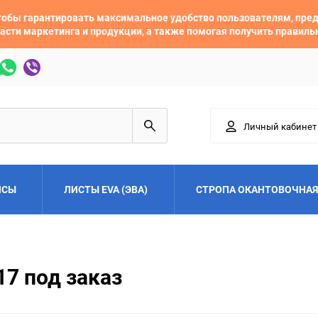
 чтобы гарантировать максимальное удобство пользователям, пр
асти маркетинга и продукции, а также помогая получить правил
Личный кабинет
ЙСЫ
ЛИСТЫ EVA (ЭВА)
СТРОПА ОКАНТОВОЧНАЯ
Adler
Alfa Romeo
17 под заказ
Audi
Austin
Buick
BYD