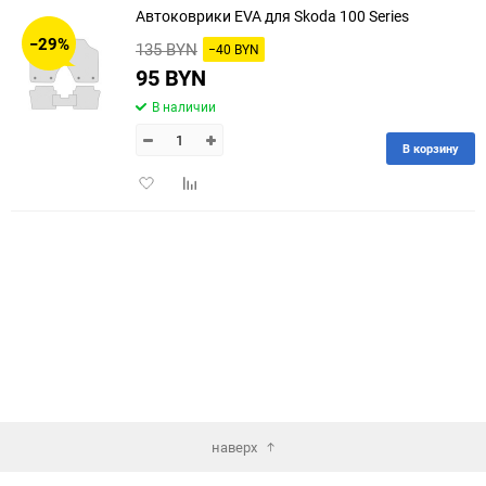
Автоковрики EVA для Skoda 100 Series
30
−29%
135 BYN
−40 BYN
60
95 BYN
В наличии
90
В корзину
150
Добавить
Добавить
в
к
избранное
сравнению
наверх