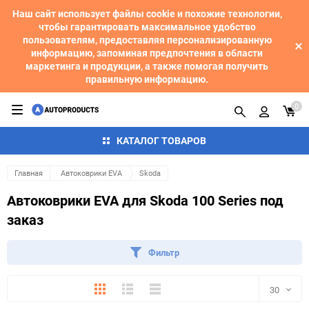
Наш сайт использует файлы cookie и похожие технологии,
чтобы гарантировать максимальное удобство
пользователям, предоставляя персонализированную
информацию, запоминая предпочтения в области
маркетинга и продукции, а также помогая получить
правильную информацию.
0
КАТАЛОГ ТОВАРОВ
Главная
Автоковрики EVA
Skoda
Автоковрики EVA для Skoda 100 Series под
заказ
Фильтр
Плитка
Подробно
Компактно
30