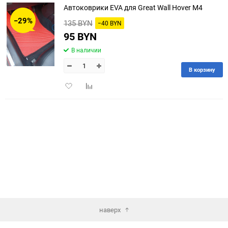
Автоковрики EVA для Great Wall Hover M4
30
−29%
135 BYN
−40 BYN
60
95 BYN
В наличии
90
В корзину
150
Добавить
Добавить
в
к
избранное
сравнению
наверх