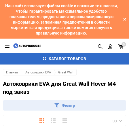
Наш сайт использует файлы cookie и похожие технологии,
чтобы гарантировать максимальное удобство
пользователям, предоставляя персонализированную
информацию, запоминая предпочтения в области
маркетинга и продукции, а также помогая получить
правильную информацию.
0
КАТАЛОГ ТОВАРОВ
Главная
Автоковрики EVA
Great Wall
Автоковрики EVA для Great Wall Hover M4
под заказ
Фильтр
Плитка
Подробно
Компактно
30