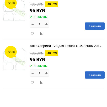
−29%
135 BYN
−40 BYN
60
95 BYN
В наличии
90
В корзину
150
Добавить
Добавить
в
к
избранное
сравнению
Автоковрики EVA для Lexus ES 350 2006-2012
−29%
135 BYN
−40 BYN
95 BYN
В наличии
В корзину
Добавить
Добавить
в
к
избранное
сравнению