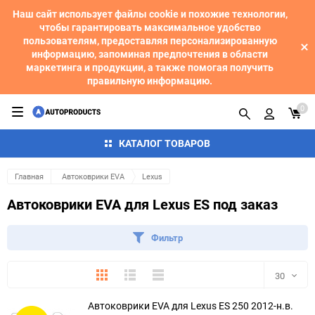
Наш сайт использует файлы cookie и похожие технологии,
чтобы гарантировать максимальное удобство
пользователям, предоставляя персонализированную
информацию, запоминая предпочтения в области
маркетинга и продукции, а также помогая получить
правильную информацию.
0
КАТАЛОГ ТОВАРОВ
Главная
Автоковрики EVA
Lexus
Автоковрики EVA для Lexus ES под заказ
Фильтр
Плитка
Подробно
Компактно
30
Автоковрики EVA для Lexus ES 250 2012-н.в.
30