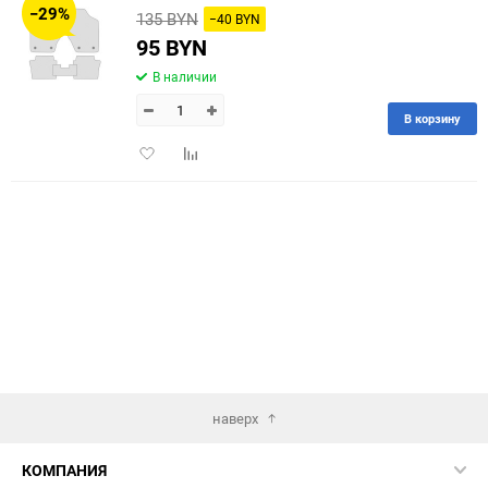
−29%
135 BYN
−40 BYN
60
95 BYN
В наличии
90
В корзину
150
Добавить
Добавить
в
к
избранное
сравнению
наверх
КОМПАНИЯ