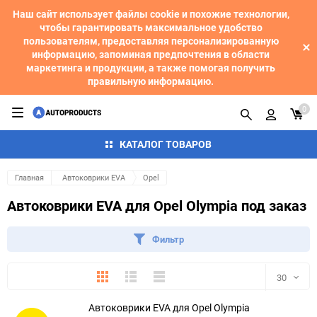
Наш сайт использует файлы cookie и похожие технологии,
чтобы гарантировать максимальное удобство
пользователям, предоставляя персонализированную
информацию, запоминая предпочтения в области
маркетинга и продукции, а также помогая получить
правильную информацию.
0
КАТАЛОГ ТОВАРОВ
Главная
Автоковрики EVA
Opel
Автоковрики EVA для Opel Olympia под заказ
Фильтр
Плитка
Подробно
Компактно
30
Автоковрики EVA для Opel Olympia
30