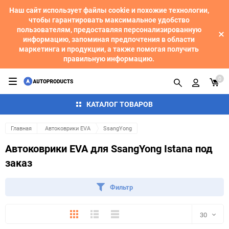
Наш сайт использует файлы cookie и похожие технологии,
чтобы гарантировать максимальное удобство
пользователям, предоставляя персонализированную
информацию, запоминая предпочтения в области
маркетинга и продукции, а также помогая получить
правильную информацию.
0
КАТАЛОГ ТОВАРОВ
Главная
Автоковрики EVA
SsangYong
Автоковрики EVA для SsangYong Istana под
заказ
Фильтр
Плитка
Подробно
Компактно
30