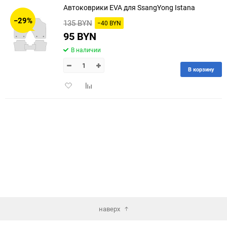
Автоковрики EVA для SsangYong Istana
30
−29%
135 BYN
−40 BYN
60
95 BYN
В наличии
90
В корзину
150
Добавить
Добавить
в
к
избранное
сравнению
наверх