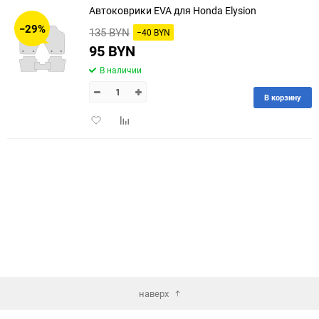
Автоковрики EVA для Honda Elysion
30
−29%
135 BYN
−40 BYN
60
95 BYN
В наличии
90
В корзину
150
Добавить
Добавить
в
к
избранное
сравнению
наверх