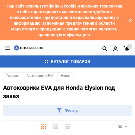
Наш сайт использует файлы cookie и похожие технологии,
чтобы гарантировать максимальное удобство
пользователям, предоставляя персонализированную
информацию, запоминая предпочтения в области
маркетинга и продукции, а также помогая получить
правильную информацию.
0
КАТАЛОГ ТОВАРОВ
Главная
Автоковрики EVA
Honda
Автоковрики EVA для Honda Elysion под
заказ
Фильтр
Плитка
Подробно
Компактно
30