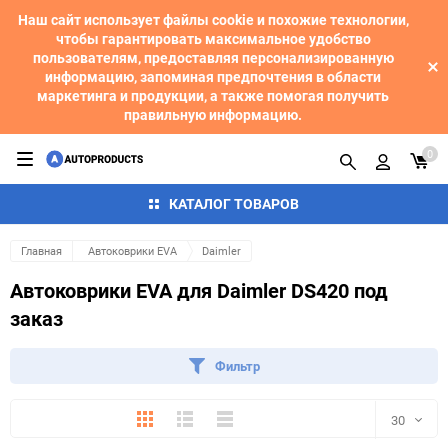
Наш сайт использует файлы cookie и похожие технологии,
чтобы гарантировать максимальное удобство
пользователям, предоставляя персонализированную
информацию, запоминая предпочтения в области
маркетинга и продукции, а также помогая получить
правильную информацию.
0
КАТАЛОГ ТОВАРОВ
Главная
Автоковрики EVA
Daimler
Автоковрики EVA для Daimler DS420 под
заказ
Фильтр
Плитка
Подробно
Компактно
30