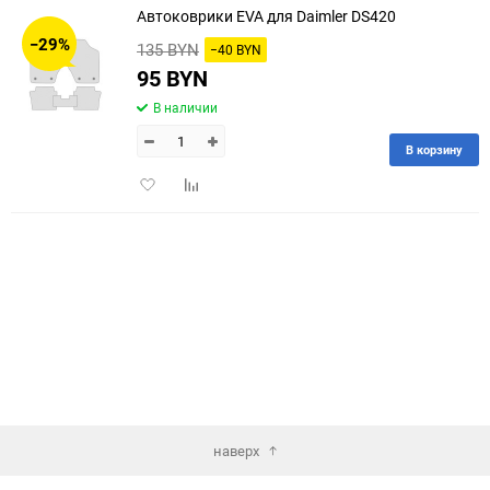
Автоковрики EVA для Daimler DS420
30
−29%
135 BYN
−40 BYN
60
95 BYN
В наличии
90
В корзину
150
Добавить
Добавить
в
к
избранное
сравнению
наверх