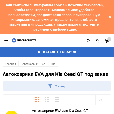
Наш сайт использует файлы cookie и похожие технологии,
чтобы гарантировать максимальное удобство
пользователям, предоставляя персонализированную
информацию, запоминая предпочтения в области
маркетинга и продукции, а также помогая получить
правильную информацию.
0
КАТАЛОГ ТОВАРОВ
Главная
Автоковрики EVA
Kia
Автоковрики EVA для Kia Ceed GT под заказ
Фильтр
Плитка
Подробно
Компактно
30
Автоковрики EVA для Kia Ceed GT
30