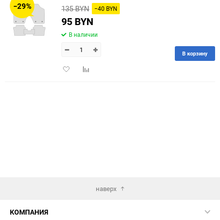
−29%
135 BYN
−40 BYN
60
95 BYN
В наличии
90
В корзину
150
Добавить
Добавить
в
к
избранное
сравнению
наверх
КОМПАНИЯ