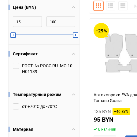
Плитка
Подробно
Компакт
К
Цена (BYN)
Bugatti
Cadillac
Chery
Chevrolet
−29%
DW Hower
Dacia
Сертификат
Datsun
De Tomaso
ГОСТ: № РОСС RU. МО 10.
Н01139
DongFeng
Doninvest
Ferrari
Fiat
Температурный режим
Автоковрики EVA для
Tomaso Guara
Geely
Genesis
от +70°С до -70°С
135 BYN
−40 BYN
Hanomag
Haval
95 BYN
Материал
В наличии
Hummer
Hyundai