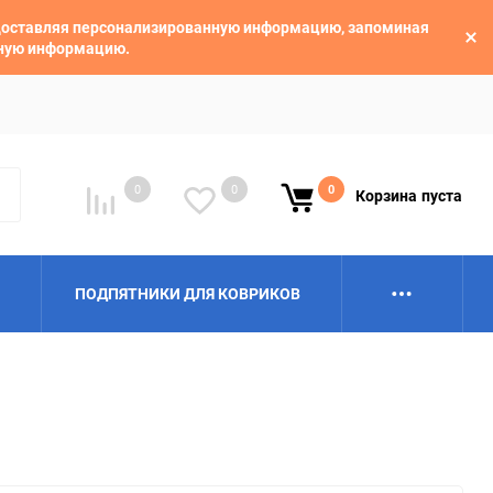
едоставляя персонализированную информацию, запоминая
ьную информацию.
0
0
0
Корзина
пуста
ПОДПЯТНИКИ ДЛЯ КОВРИКОВ
Alpina
Aro
BAIC
BelGee
Borgward
Brilliance