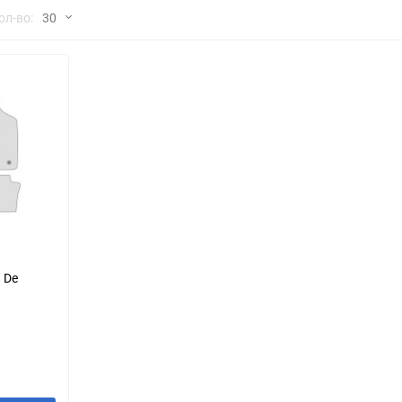
но
ол-во:
30
Chana
ChangFeng
30
Chrysler
Citroen
60
Dadi
Daewoo
90
DeLorean
Delage
150
Eagle
Excalibur
Ford
Foton
 De
Geo
Great Wall
Hawtai
Honda
Infiniti
Iran Khodro