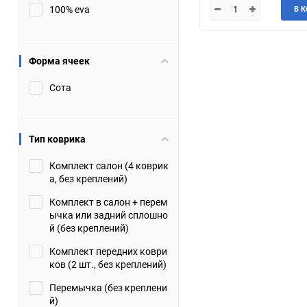
100% eva
В 
JMC
Jaguar
Lamborghini
Lancia
Форма ячеек
Сота
Lincoln
Luxgen
Maserati
Maybach
Тип коврика
Metrocab
Mitsubishi
Комплект салон (4 коврик
а, без креплений)
Opel
PUCH
Комплект в салон + перем
ычка или задний сплошно
Porsche
Proton
й (без креплений)
Комплект передних коври
Rover
SEAT
ков (2 шт., без креплений)
Перемычка (без креплени
ShuangHuan
Skoda
й)