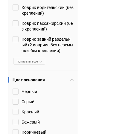
Коврик водительский (без
Suzuki
TATA
креплений)
Tianye
Tofas
Коврик пассажирский (бе
з креплений)
Volkswagen
Volvo
Коврик задний раздельн
ый (2 коврика без перемы
чки, без креплений)
Zotye
ЗАЗ
показать еще
Москвич
СМЗ
Цвет основания
Черный
Серый
Красный
Бежевый
Коричневый