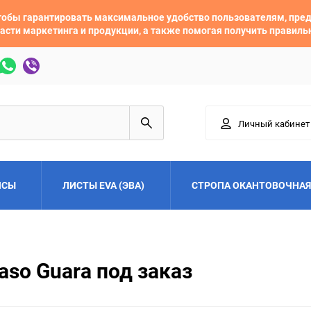
 чтобы гарантировать максимальное удобство пользователям, пр
асти маркетинга и продукции, а также помогая получить правил
Личный кабинет
ЙСЫ
ЛИСТЫ EVA (ЭВА)
СТРОПА ОКАНТОВОЧНАЯ
Adler
Alfa Romeo
so Guara под заказ
Audi
Austin
Buick
BYD