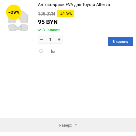
Автоковрики EVA для Toyota Altezza
30
−29%
135 BYN
−40 BYN
60
95 BYN
В наличии
90
В корзину
150
Добавить
Добавить
в
к
избранное
сравнению
наверх