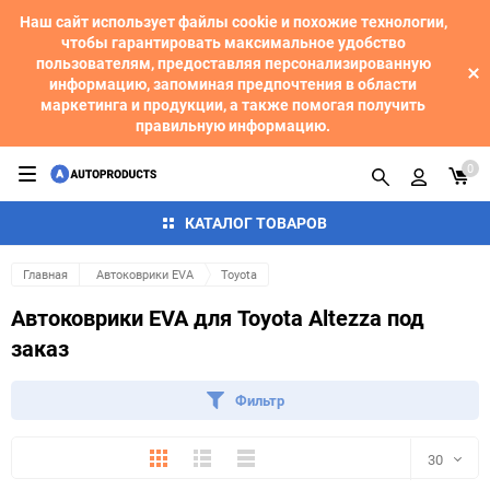
Наш сайт использует файлы cookie и похожие технологии,
чтобы гарантировать максимальное удобство
пользователям, предоставляя персонализированную
информацию, запоминая предпочтения в области
маркетинга и продукции, а также помогая получить
правильную информацию.
0
КАТАЛОГ ТОВАРОВ
Главная
Автоковрики EVA
Toyota
Автоковрики EVA для Toyota Altezza под
заказ
Фильтр
Плитка
Подробно
Компактно
30