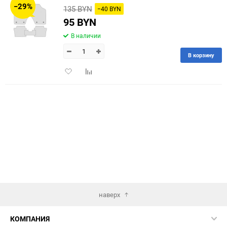
−29%
135 BYN
−40 BYN
60
95 BYN
В наличии
90
В корзину
150
Добавить
Добавить
в
к
избранное
сравнению
наверх
КОМПАНИЯ