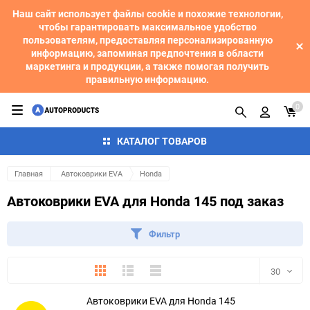
Наш сайт использует файлы cookie и похожие технологии,
чтобы гарантировать максимальное удобство
пользователям, предоставляя персонализированную
информацию, запоминая предпочтения в области
маркетинга и продукции, а также помогая получить
правильную информацию.
0
КАТАЛОГ ТОВАРОВ
Главная
Автоковрики EVA
Honda
Автоковрики EVA для Honda 145 под заказ
Фильтр
Плитка
Подробно
Компактно
30
Автоковрики EVA для Honda 145
30