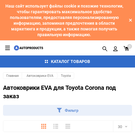
Наш сайт использует файлы cookie и похожие технологии,
чтобы гарантировать максимальное удобство
пользователям, предоставляя персонализированную
информацию, запоминая предпочтения в области
маркетинга и продукции, а также помогая получить
правильную информацию.
0
КАТАЛОГ ТОВАРОВ
Главная
Автоковрики EVA
Toyota
Автоковрики EVA для Toyota Corona под
заказ
Фильтр
Плитка
Подробно
Компактно
30