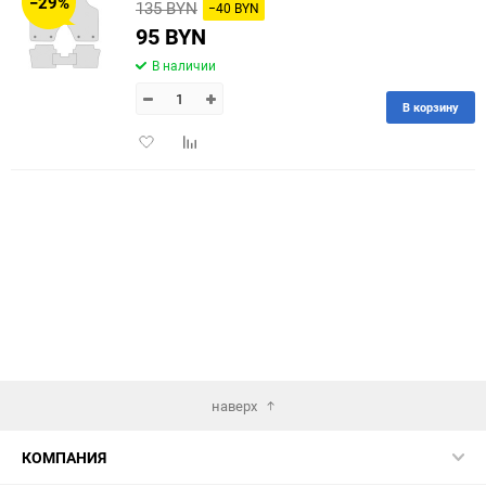
−29%
135 BYN
−40 BYN
95 BYN
В наличии
В корзину
Добавить
Добавить
в
к
избранное
сравнению
наверх
КОМПАНИЯ