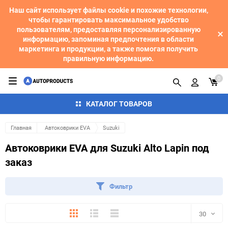
Наш сайт использует файлы cookie и похожие технологии,
чтобы гарантировать максимальное удобство
пользователям, предоставляя персонализированную
информацию, запоминая предпочтения в области
маркетинга и продукции, а также помогая получить
правильную информацию.
0
КАТАЛОГ ТОВАРОВ
Главная
Автоковрики EVA
Suzuki
Автоковрики EVA для Suzuki Alto Lapin под
заказ
Фильтр
Плитка
Подробно
Компактно
30