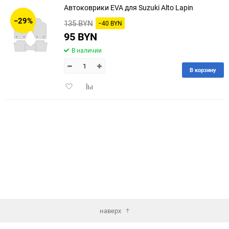
Автоковрики EVA для Suzuki Alto Lapin
30
−29%
135 BYN
−40 BYN
60
95 BYN
В наличии
90
В корзину
150
Добавить
Добавить
в
к
избранное
сравнению
наверх