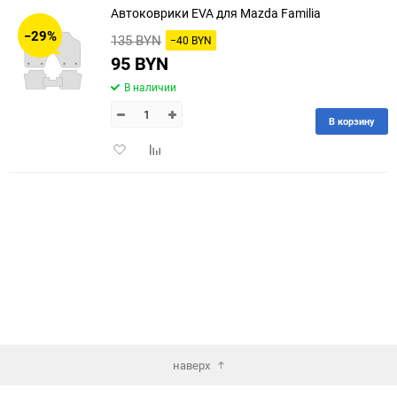
Автоковрики EVA для Mazda Familia
30
−29%
135 BYN
−40 BYN
60
95 BYN
В наличии
90
В корзину
150
Добавить
Добавить
в
к
избранное
сравнению
наверх