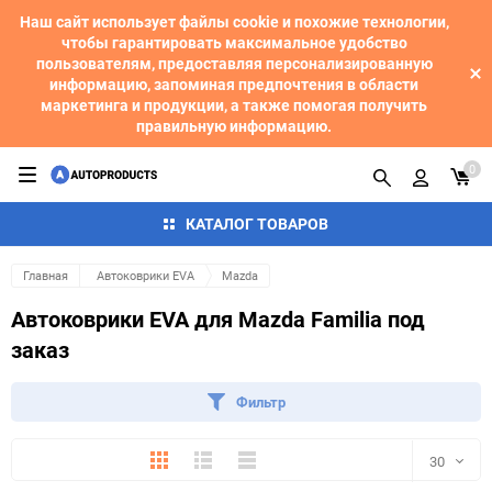
Наш сайт использует файлы cookie и похожие технологии,
чтобы гарантировать максимальное удобство
пользователям, предоставляя персонализированную
информацию, запоминая предпочтения в области
маркетинга и продукции, а также помогая получить
правильную информацию.
0
КАТАЛОГ ТОВАРОВ
Главная
Автоковрики EVA
Mazda
Автоковрики EVA для Mazda Familia под
заказ
Фильтр
Плитка
Подробно
Компактно
30