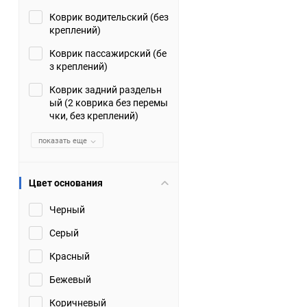
Коврик водительский (без
Suzuki
TATA
креплений)
Tianye
Tofas
Коврик пассажирский (бе
з креплений)
Volkswagen
Volvo
Коврик задний раздельн
ый (2 коврика без перемы
чки, без креплений)
Zotye
ЗАЗ
показать еще
Москвич
СМЗ
Цвет основания
Черный
Серый
Красный
Бежевый
Коричневый