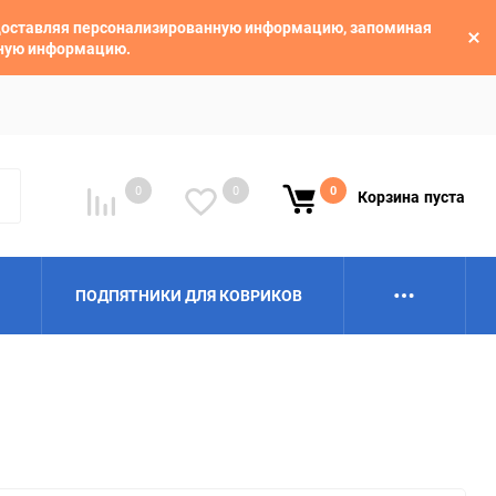
едоставляя персонализированную информацию, запоминая
ьную информацию.
0
0
0
Корзина
пуста
ПОДПЯТНИКИ ДЛЯ КОВРИКОВ
Alpina
Aro
BAIC
BelGee
Borgward
Brilliance