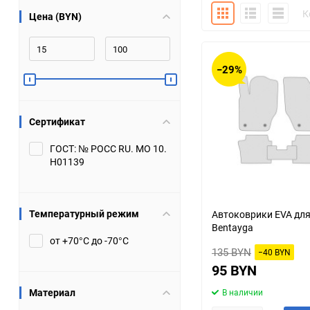
Плитка
Подробно
Компакт
К
Цена (BYN)
Bugatti
Cadillac
Chery
Chevrolet
−29%
DW Hower
Dacia
Сертификат
Datsun
De Tomaso
ГОСТ: № РОСС RU. МО 10.
Н01139
DongFeng
Doninvest
Ferrari
Fiat
Температурный режим
Автоковрики EVA для
Bentayga
Geely
Genesis
от +70°С до -70°С
135 BYN
−40 BYN
Hanomag
Haval
95 BYN
Материал
В наличии
Hummer
Hyundai