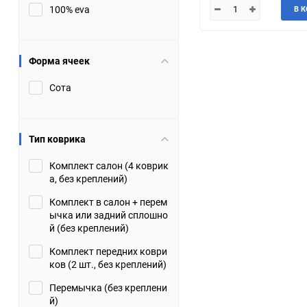
100% eva
В 
JMC
Jaguar
Lamborghini
Lancia
Форма ячеек
Сота
Lincoln
Luxgen
Maserati
Maybach
Тип коврика
Metrocab
Mitsubishi
Комплект салон (4 коврик
а, без креплений)
Opel
PUCH
Комплект в салон + перем
ычка или задний сплошно
Porsche
Proton
й (без креплений)
Комплект передних коври
Rover
SEAT
ков (2 шт., без креплений)
Перемычка (без креплени
ShuangHuan
Skoda
й)