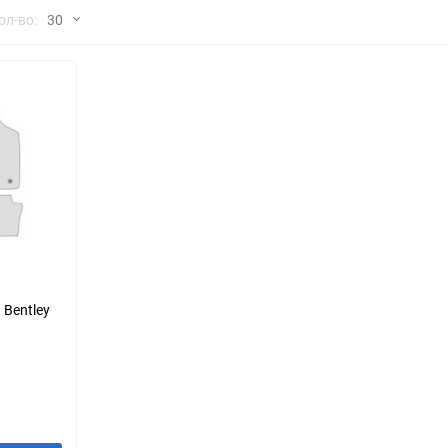
но
ол-во:
30
Chana
ChangFeng
30
Chrysler
Citroen
60
Dadi
Daewoo
90
DeLorean
Delage
150
Eagle
Excalibur
Ford
Foton
 Bentley
Geo
Great Wall
Hawtai
Honda
Infiniti
Iran Khodro