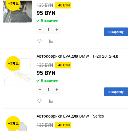
−29%
135 BYN
−40 BYN
60
95 BYN
В наличии
90
В корзину
150
Добавить
Добавить
в
к
избранное
сравнению
Автоковрики EVA для BMW 1 F-20 2012-н.в.
−29%
135 BYN
−40 BYN
95 BYN
В наличии
В корзину
Добавить
Добавить
в
к
избранное
сравнению
Автоковрики EVA для BMW 1 Series
−29%
135 BYN
−40 BYN