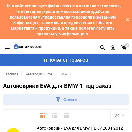
Наш сайт использует файлы cookie и похожие технологии,
чтобы гарантировать максимальное удобство
пользователям, предоставляя персонализированную
информацию, запоминая предпочтения в области
маркетинга и продукции, а также помогая получить
правильную информацию.
0
КАТАЛОГ ТОВАРОВ
Главная
Автоковрики EVA
BMW
Автоковрики EVA для BMW 1 под заказ
Фильтр
Плитка
Подробно
Компактно
30
Автоковрики EVA для BMW 1 E-87 2004-2012
30