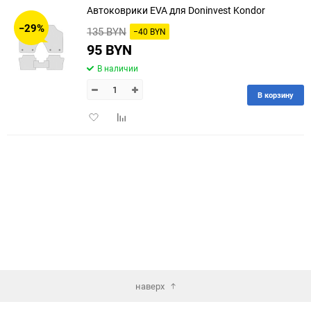
Автоковрики EVA для Doninvest Kondor
30
−29%
135 BYN
−40 BYN
60
95 BYN
В наличии
90
В корзину
150
Добавить
Добавить
в
к
избранное
сравнению
наверх