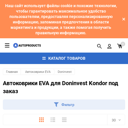
Наш сайт использует файлы cookie и похожие технологии,
чтобы гарантировать максимальное удобство
пользователям, предоставляя персонализированную
информацию, запоминая предпочтения в области
маркетинга и продукции, а также помогая получить
правильную информацию.
0
КАТАЛОГ ТОВАРОВ
Главная
Автоковрики EVA
Doninvest
Автоковрики EVA для Doninvest Kondor под
заказ
Фильтр
Плитка
Подробно
Компактно
30