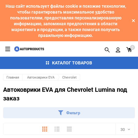
Наш сайт использует файлы cookie и похожие технологии,
чтобы гарантировать максимальное удобство
пользователям, предоставляя персонализированную
информацию, запоминая предпочтения в области
маркетинга и продукции, а также помогая получить
правильную информацию.
0
КАТАЛОГ ТОВАРОВ
Главная
Автоковрики EVA
Chevrolet
Автоковрики EVA для Chevrolet Lumina под
заказ
Фильтр
Плитка
Подробно
Компактно
30