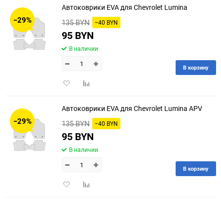
Автоковрики EVA для Chevrolet Lumina
30
−29%
135 BYN
−40 BYN
60
95 BYN
В наличии
90
В корзину
150
Добавить
Добавить
в
к
избранное
сравнению
Автоковрики EVA для Chevrolet Lumina APV
−29%
135 BYN
−40 BYN
95 BYN
В наличии
В корзину
Добавить
Добавить
в
к
избранное
сравнению