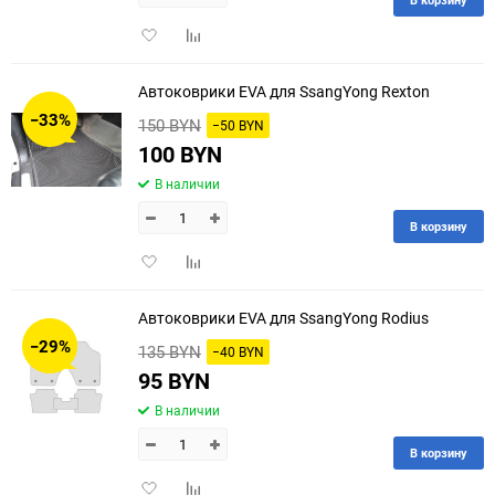
Добавить
Добавить
в
к
избранное
сравнению
Автоковрики EVA для SsangYong Rexton
−33%
150 BYN
−50 BYN
100 BYN
В наличии
В корзину
Добавить
Добавить
в
к
избранное
сравнению
Автоковрики EVA для SsangYong Rodius
−29%
135 BYN
−40 BYN
95 BYN
В наличии
В корзину
Добавить
Добавить