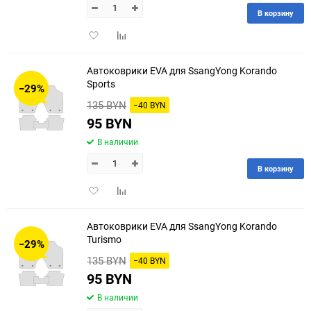
В корзину
Добавить
Добавить
в
к
избранное
сравнению
Автоковрики EVA для SsangYong Korando
Sports
−29%
135 BYN
−40 BYN
95 BYN
В наличии
В корзину
Добавить
Добавить
в
к
избранное
сравнению
Автоковрики EVA для SsangYong Korando
Turismo
−29%
135 BYN
−40 BYN
95 BYN
В наличии