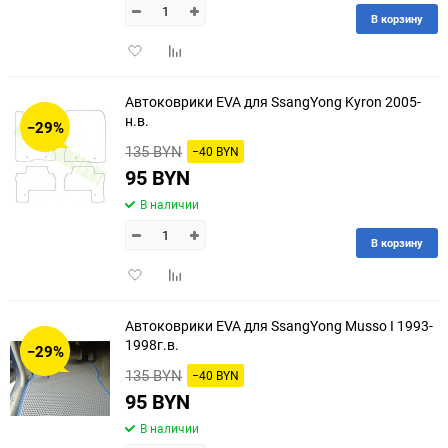
В корзину
Добавить
Добавить
в
к
избранное
сравнению
Автоковрики EVA для SsangYong Kyron 2005-
н.в.
−29%
135 BYN
−40 BYN
95 BYN
В наличии
В корзину
Добавить
Добавить
в
к
избранное
сравнению
Автоковрики EVA для SsangYong Musso I 1993-
1998г.в.
−29%
135 BYN
−40 BYN
95 BYN
В наличии