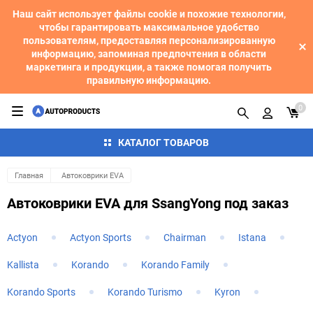
Наш сайт использует файлы cookie и похожие технологии,
чтобы гарантировать максимальное удобство
пользователям, предоставляя персонализированную
информацию, запоминая предпочтения в области
маркетинга и продукции, а также помогая получить
правильную информацию.
0
КАТАЛОГ ТОВАРОВ
Главная
Автоковрики EVA
Автоковрики EVA для SsangYong под заказ
Actyon
Actyon Sports
Chairman
Istana
Kallista
Korando
Korando Family
Korando Sports
Korando Turismo
Kyron