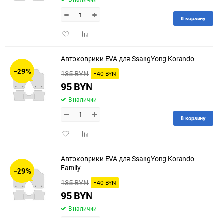
В корзину
Добавить
Добавить
в
к
избранное
сравнению
Автоковрики EVA для SsangYong Korando
−29%
135 BYN
−40 BYN
95 BYN
В наличии
В корзину
Добавить
Добавить
в
к
избранное
сравнению
Автоковрики EVA для SsangYong Korando
Family
−29%
135 BYN
−40 BYN
95 BYN
В наличии