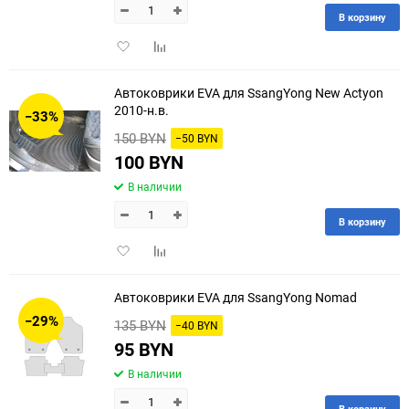
В корзину
Добавить
Добавить
в
к
избранное
сравнению
Автоковрики EVA для SsangYong New Actyon
2010-н.в.
−33%
150 BYN
−50 BYN
100 BYN
В наличии
В корзину
Добавить
Добавить
в
к
избранное
сравнению
Автоковрики EVA для SsangYong Nomad
−29%
135 BYN
−40 BYN
95 BYN
В наличии
В корзину