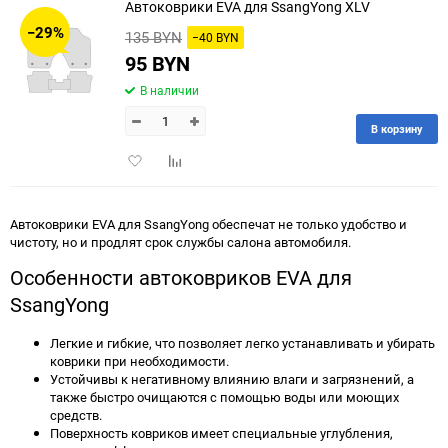
Автоковрики EVA для SsangYong XLV
−29%
135 BYN
−40 BYN
95 BYN
В наличии
В корзину
Добавить
Добавить
в
к
избранное
сравнению
Автоковрики EVA для SsangYong обеспечат не только удобство и
чистоту, но и продлят срок службы салона автомобиля.
Особенности автоковриков EVA для
SsangYong
Легкие и гибкие, что позволяет легко устанавливать и убирать
коврики при необходимости.
Устойчивы к негативному влиянию влаги и загрязнений, а
также быстро очищаются с помощью воды или моющих
средств.
Поверхность ковриков имеет специальные углубления,