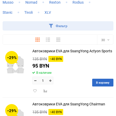
Musso
Nomad
Rexton
Rodius
Stavic
Tivoli
XLV
Фильтр
Плитка
Подробно
Компактно
30
Автоковрики EVA для SsangYong Actyon Sports
30
−29%
135 BYN
−40 BYN
60
95 BYN
В наличии
90
В корзину
150
Добавить
Добавить
в
к
избранное
сравнению
Автоковрики EVA для SsangYong Chairman
−29%
135 BYN
−40 BYN