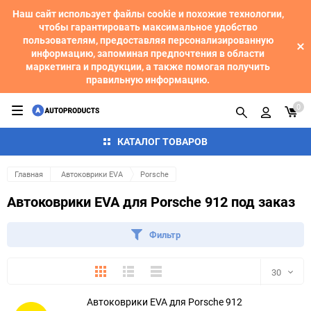
Наш сайт использует файлы cookie и похожие технологии,
чтобы гарантировать максимальное удобство
пользователям, предоставляя персонализированную
информацию, запоминая предпочтения в области
маркетинга и продукции, а также помогая получить
правильную информацию.
0
КАТАЛОГ ТОВАРОВ
Главная
Автоковрики EVA
Porsche
Автоковрики EVA для Porsche 912 под заказ
Фильтр
Плитка
Подробно
Компактно
30
Автоковрики EVA для Porsche 912
30