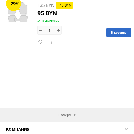
−29%
135 BYN
−40 BYN
60
95 BYN
В наличии
90
В корзину
150
Добавить
Добавить
в
к
избранное
сравнению
наверх
КОМПАНИЯ