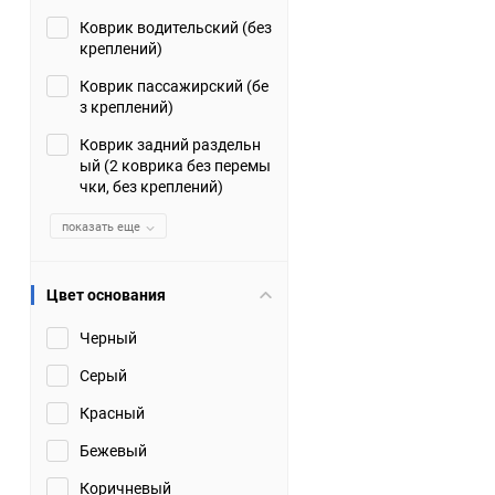
Коврик водительский (без
Suzuki
TATA
креплений)
Tianye
Tofas
Коврик пассажирский (бе
з креплений)
Volkswagen
Volvo
Коврик задний раздельн
ый (2 коврика без перемы
чки, без креплений)
Zotye
ЗАЗ
показать еще
Москвич
СМЗ
Цвет основания
Черный
Серый
Красный
Бежевый
Коричневый