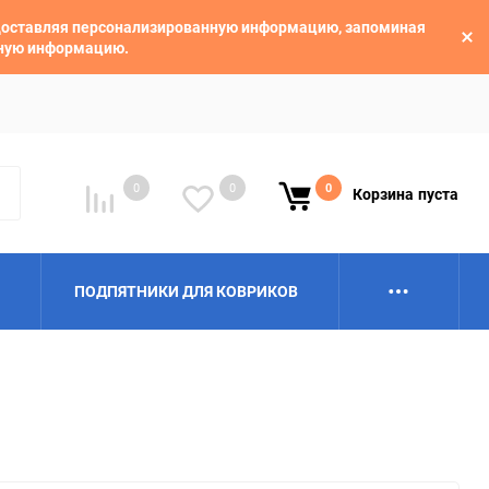
едоставляя персонализированную информацию, запоминая
ьную информацию.
0
0
0
Корзина
пуста
ПОДПЯТНИКИ ДЛЯ КОВРИКОВ
Alpina
Aro
BAIC
BelGee
Borgward
Brilliance