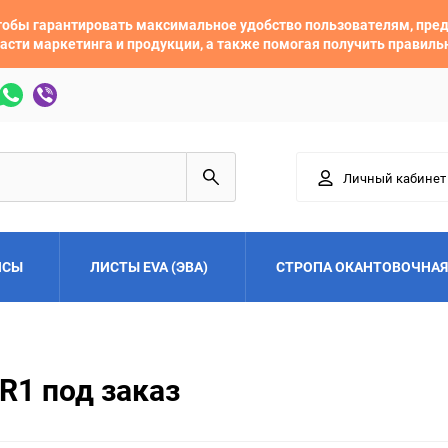
 чтобы гарантировать максимальное удобство пользователям, пр
асти маркетинга и продукции, а также помогая получить правил
Личный кабинет
ЙСЫ
ЛИСТЫ EVA (ЭВА)
СТРОПА ОКАНТОВОЧНАЯ
Adler
Alfa Romeo
R1 под заказ
Audi
Austin
Buick
BYD