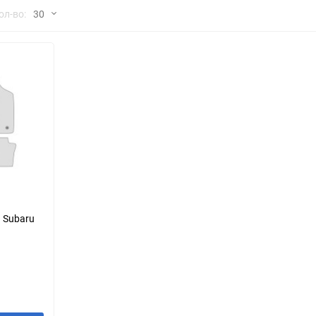
но
ол-во:
30
Chana
ChangFeng
30
Chrysler
Citroen
60
Dadi
Daewoo
90
DeLorean
Delage
150
Eagle
Excalibur
Ford
Foton
 Subaru
Geo
Great Wall
Hawtai
Honda
Infiniti
Iran Khodro