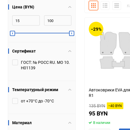
Плитка
Подробно
Компакт
К
Цена (BYN)
Bugatti
Cadillac
Chery
Chevrolet
−29%
DW Hower
Dacia
Сертификат
Datsun
De Tomaso
ГОСТ: № РОСС RU. МО 10.
Н01139
DongFeng
Doninvest
Ferrari
Fiat
Температурный режим
Автоковрики EVA для
R1
Geely
Genesis
от +70°С до -70°С
135 BYN
−40 BYN
Hanomag
Haval
95 BYN
Материал
В наличии
Hummer
Hyundai