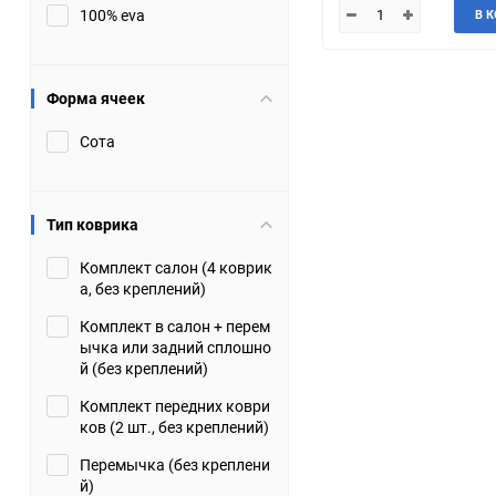
100% eva
В 
JMC
Jaguar
Lamborghini
Lancia
Форма ячеек
Сота
Lincoln
Luxgen
Maserati
Maybach
Тип коврика
Metrocab
Mitsubishi
Комплект салон (4 коврик
а, без креплений)
Opel
PUCH
Комплект в салон + перем
ычка или задний сплошно
Porsche
Proton
й (без креплений)
Комплект передних коври
Rover
SEAT
ков (2 шт., без креплений)
Перемычка (без креплени
ShuangHuan
Skoda
й)