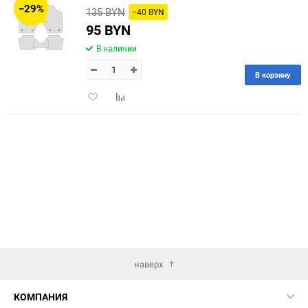
−29%
135 BYN
−40 BYN
60
95 BYN
В наличии
90
В корзину
150
Добавить
Добавить
в
к
избранное
сравнению
наверх
КОМПАНИЯ