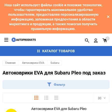
Наш сайт использует файлы cookie и похожие технологии,
чтобы гарантировать максимальное удобство
пользователям, предоставляя персонализированную
информацию, запоминая предпочтения в области
маркетинга и продукции, а также помогая получить
правильную информацию.
0
КАТАЛОГ ТОВАРОВ
Главная
Автоковрики EVA
Subaru
Автоковрики EVA для Subaru Pleo под заказ
Фильтр
Плитка
Подробно
Компактно
30
Автоковрики EVA для Subaru Pleo
30