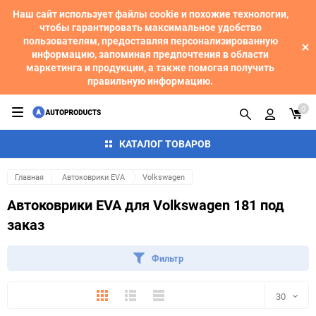
Наш сайт использует файлы cookie и похожие технологии,
чтобы гарантировать максимальное удобство
пользователям, предоставляя персонализированную
информацию, запоминая предпочтения в области
маркетинга и продукции, а также помогая получить
правильную информацию.
0
КАТАЛОГ ТОВАРОВ
Главная
Автоковрики EVA
Volkswagen
Автоковрики EVA для Volkswagen 181 под
заказ
Фильтр
Плитка
Подробно
Компактно
30