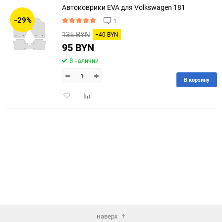
Автоковрики EVA для Volkswagen 181
30
−29%
1
60
135 BYN
−40 BYN
95 BYN
90
В наличии
150
В корзину
Добавить
Добавить
в
к
избранное
сравнению
наверх