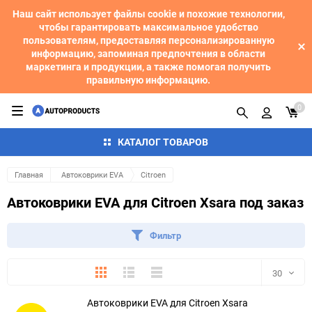
Наш сайт использует файлы cookie и похожие технологии,
чтобы гарантировать максимальное удобство
пользователям, предоставляя персонализированную
информацию, запоминая предпочтения в области
маркетинга и продукции, а также помогая получить
правильную информацию.
0
КАТАЛОГ ТОВАРОВ
Главная
Автоковрики EVA
Citroen
Автоковрики EVA для Citroen Xsara под заказ
Фильтр
Плитка
Подробно
Компактно
30
Автоковрики EVA для Citroen Xsara
30