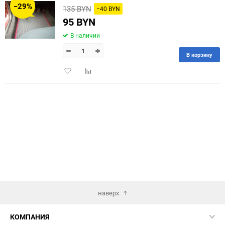
−29%
135 BYN
−40 BYN
60
95 BYN
В наличии
90
В корзину
150
Добавить
Добавить
в
к
избранное
сравнению
наверх
КОМПАНИЯ