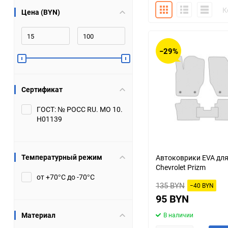
Плитка
Подробно
Компакт
К
Цена (BYN)
Bugatti
Cadillac
Chery
Chevrolet
−29%
DW Hower
Dacia
Сертификат
Datsun
De Tomaso
ГОСТ: № РОСС RU. МО 10.
Н01139
DongFeng
Doninvest
Ferrari
Fiat
Температурный режим
Автоковрики EVA дл
Chevrolet Prizm
Geely
Genesis
от +70°С до -70°С
135 BYN
−40 BYN
Hanomag
Haval
95 BYN
Материал
В наличии
Hummer
Hyundai