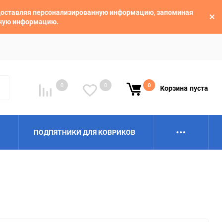
едоставляя персонализированную информацию, запоминая
ьную информацию.
0
0
0
Корзина
пуста
ПОДПЯТНИКИ ДЛЯ КОВРИКОВ
Alpina
Aro
BAIC
BelGee
Borgward
Brilliance