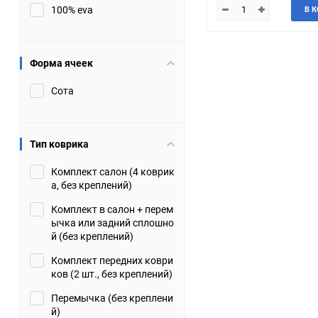
100% eva
В 
JMC
Jaguar
Lamborghini
Lancia
Форма ячеек
Сота
Lincoln
Luxgen
Maserati
Maybach
Тип коврика
Metrocab
Mitsubishi
Комплект салон (4 коврик
а, без креплений)
Opel
PUCH
Комплект в салон + перем
ычка или задний сплошно
Porsche
Proton
й (без креплений)
Комплект передних коври
Rover
SEAT
ков (2 шт., без креплений)
Перемычка (без креплени
ShuangHuan
Skoda
й)