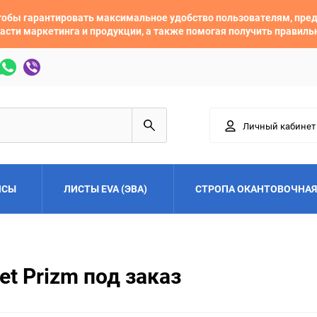
 чтобы гарантировать максимальное удобство пользователям, пр
асти маркетинга и продукции, а также помогая получить правил
Личный кабинет
ЙСЫ
ЛИСТЫ EVA (ЭВА)
СТРОПА ОКАНТОВОЧНАЯ
Adler
Alfa Romeo
et Prizm под заказ
Audi
Austin
Buick
BYD