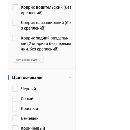
Коврик водительский (без
Suzuki
TATA
креплений)
Tianye
Tofas
Коврик пассажирский (бе
з креплений)
Volkswagen
Volvo
Коврик задний раздельн
ый (2 коврика без перемы
чки, без креплений)
Zotye
ЗАЗ
показать еще
Москвич
СМЗ
Цвет основания
Черный
Серый
Красный
Бежевый
Коричневый