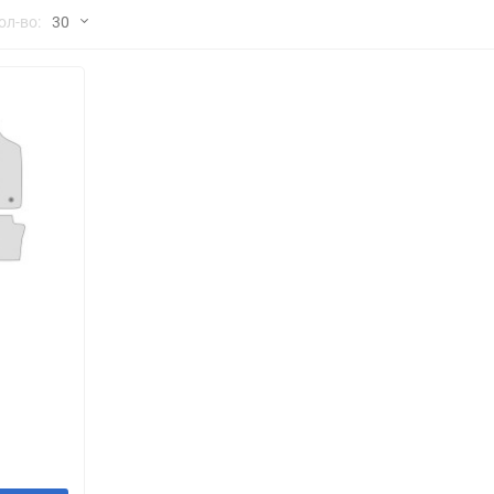
но
ол-во:
30
Chana
ChangFeng
30
Chrysler
Citroen
60
Dadi
Daewoo
90
DeLorean
Delage
150
Eagle
Excalibur
Ford
Foton
я
Geo
Great Wall
Hawtai
Honda
Infiniti
Iran Khodro