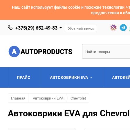
Наш сайт использует файлы cookie и похожие технологии,
предпочтения в обл
+375(29) 652-49-83
Обратный звонок
ПРАЙС
АВТОКОВРИКИ EVA
АВТОКЕ
Главная
Автоковрики EVA
Chevrolet
AC
Acura
Автоковрики EVA для Chevrol
Asia
Aston Martin
Bentley
BMW