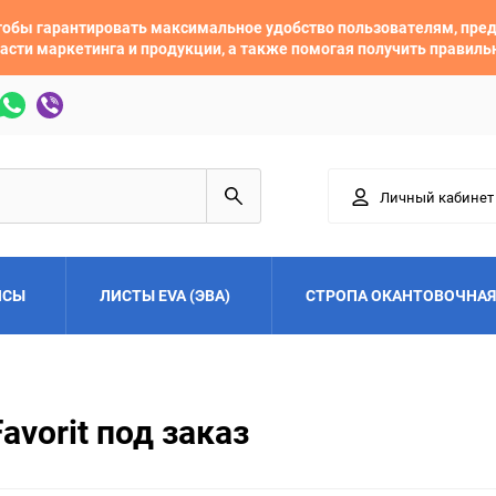
 чтобы гарантировать максимальное удобство пользователям, пр
асти маркетинга и продукции, а также помогая получить правил
Личный кабинет
ЙСЫ
ЛИСТЫ EVA (ЭВА)
СТРОПА ОКАНТОВОЧНАЯ
Adler
Alfa Romeo
vorit под заказ
Audi
Austin
Buick
BYD