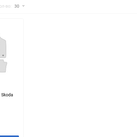
но
ол-во:
30
Chana
ChangFeng
30
Chrysler
Citroen
60
Dadi
Daewoo
90
DeLorean
Delage
150
Eagle
Excalibur
Ford
Foton
 Skoda
Geo
Great Wall
Hawtai
Honda
Infiniti
Iran Khodro