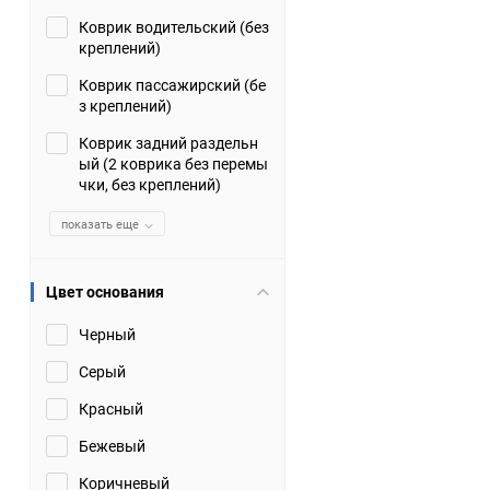
Коврик водительский (без
Suzuki
TATA
креплений)
Tianye
Tofas
Коврик пассажирский (бе
з креплений)
Volkswagen
Volvo
Коврик задний раздельн
ый (2 коврика без перемы
чки, без креплений)
Zotye
ЗАЗ
показать еще
Москвич
СМЗ
Цвет основания
Черный
Серый
Красный
Бежевый
Коричневый