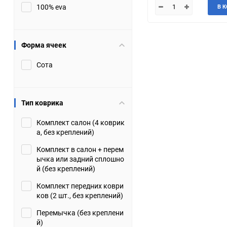
100% eva
В 
JMC
Jaguar
Lamborghini
Lancia
Форма ячеек
Сота
Lincoln
Luxgen
Maserati
Maybach
Тип коврика
Metrocab
Mitsubishi
Комплект салон (4 коврик
а, без креплений)
Opel
PUCH
Комплект в салон + перем
ычка или задний сплошно
Porsche
Proton
й (без креплений)
Комплект передних коври
Rover
SEAT
ков (2 шт., без креплений)
Перемычка (без креплени
ShuangHuan
Skoda
й)