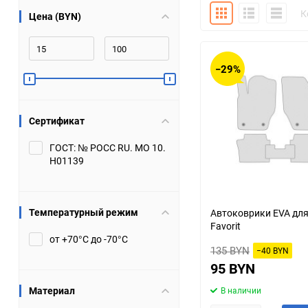
Плитка
Подробно
Компакт
К
Цена (BYN)
Bugatti
Cadillac
Chery
Chevrolet
−29%
DW Hower
Dacia
Сертификат
Datsun
De Tomaso
ГОСТ: № РОСС RU. МО 10.
Н01139
DongFeng
Doninvest
Ferrari
Fiat
Температурный режим
Автоковрики EVA для
Favorit
Geely
Genesis
от +70°С до -70°С
135 BYN
−40 BYN
Hanomag
Haval
95 BYN
Материал
В наличии
Hummer
Hyundai