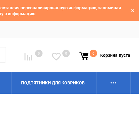
едоставляя персонализированную информацию, запоминая
ьную информацию.
0
0
0
Корзина
пуста
ПОДПЯТНИКИ ДЛЯ КОВРИКОВ
Alpina
Aro
BAIC
BelGee
Borgward
Brilliance