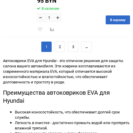
95 BYN
В наличии
В корзину
Добавить
Добавить
в
к
избранное
сравнению
1
2
3
→
Автоковрики EVA для Hyundai - это отличное решение для защиты
салона вашего автомобиля. Эти коврики изготавливаются из
современного материала EVA, который отличается высокой
износостойкостью и влагостойкостью, что обеспечивает
долговечность и простоту в уходе.
Преимущества автоковриков EVA для
Hyundai
Высокая износостойкость, что обеспечивает долгий срок
службы.
Легкость в очистке - достаточно промыть водой или протереть
влажной тряпкой.