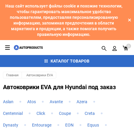
Наш сайт использует файлы cookie и похожие технологии,
чтобы гарантировать максимальное удобство
пользователям, предоставляя персонализированную
информацию, запоминая предпочтения в области
маркетинга и продукции, а также помогая получить
правильную информацию.
0
КАТАЛОГ ТОВАРОВ
Главная
Автоковрики EVA
Автоковрики EVA для Hyundai под заказ
Aslan
Atos
Avante
Azera
Centennial
Click
Coupe
Creta
Dynasty
Entourage
EON
Equus