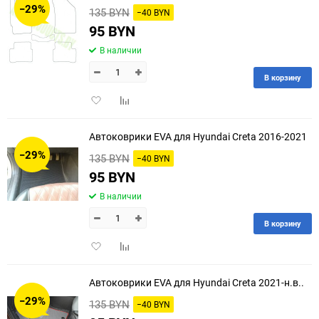
−29%
135 BYN
−40 BYN
95 BYN
В наличии
В корзину
Добавить
Добавить
в
к
избранное
сравнению
Автоковрики EVA для Hyundai Creta 2016-2021
−29%
135 BYN
−40 BYN
95 BYN
В наличии
В корзину
Добавить
Добавить
в
к
избранное
сравнению
Автоковрики EVA для Hyundai Creta 2021-н.в..
−29%
135 BYN
−40 BYN