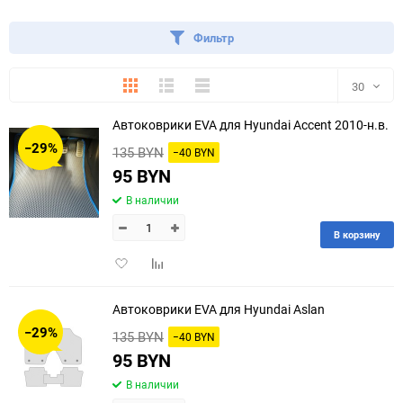
Фильтр
Плитка
Подробно
Компактно
30
Автоковрики EVA для Hyundai Accent 2010-н.в.
30
−29%
135 BYN
−40 BYN
60
95 BYN
В наличии
90
В корзину
150
Добавить
Добавить
в
к
избранное
сравнению
Автоковрики EVA для Hyundai Aslan
−29%
135 BYN
−40 BYN
95 BYN
В наличии