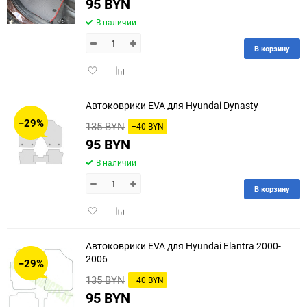
95 BYN
В наличии
В корзину
Добавить
Добавить
в
к
избранное
сравнению
Автоковрики EVA для Hyundai Dynasty
−29%
135 BYN
−40 BYN
95 BYN
В наличии
В корзину
Добавить
Добавить
в
к
избранное
сравнению
Автоковрики EVA для Hyundai Elantra 2000-
2006
−29%
135 BYN
−40 BYN
95 BYN