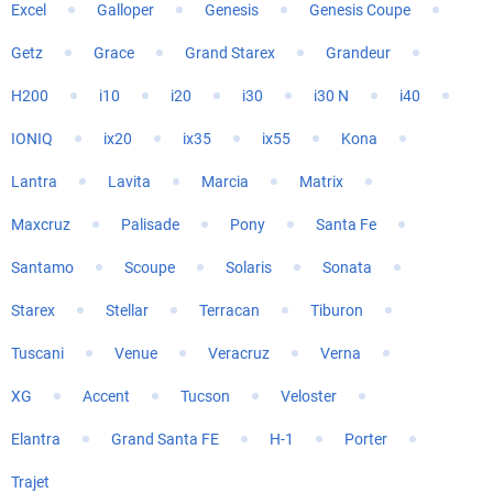
Excel
Galloper
Genesis
Genesis Coupe
Getz
Grace
Grand Starex
Grandeur
H200
i10
i20
i30
i30 N
i40
IONIQ
ix20
ix35
ix55
Kona
Lantra
Lavita
Marcia
Matrix
Maxcruz
Palisade
Pony
Santa Fe
Santamo
Scoupe
Solaris
Sonata
Starex
Stellar
Terracan
Tiburon
Tuscani
Venue
Veracruz
Verna
XG
Accent
Tucson
Veloster
Elantra
Grand Santa FE
H-1
Porter
Trajet