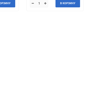
КОРЗИНУ
В КОРЗИНУ
Jeep
Jinbei
Land Rover
Landwind
MG
MINI
Mercedes-Benz
Mazda
Mitsuoka
Morgan
Packard
Peugeot
Ravon
Renault
Saab
Saturn
Smart
SsangYong