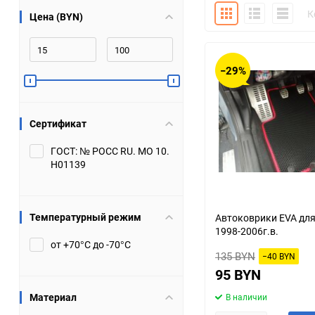
Плитка
Подробно
Компакт
К
Цена (BYN)
Bugatti
Cadillac
Chery
Chevrolet
−29%
DW Hower
Dacia
Сертификат
Datsun
De Tomaso
ГОСТ: № РОСС RU. МО 10.
Н01139
DongFeng
Doninvest
Ferrari
Fiat
Температурный режим
Автоковрики EVA для
1998-2006г.в.
Geely
Genesis
от +70°С до -70°С
135 BYN
−40 BYN
Hanomag
Haval
95 BYN
Материал
В наличии
Hummer
Hyundai