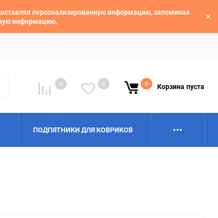
едоставляя персонализированную информацию, запоминая
ьную информацию.
0
0
0
Корзина
пуста
ПОДПЯТНИКИ ДЛЯ КОВРИКОВ
Alpina
Aro
BAIC
BelGee
Borgward
Brilliance