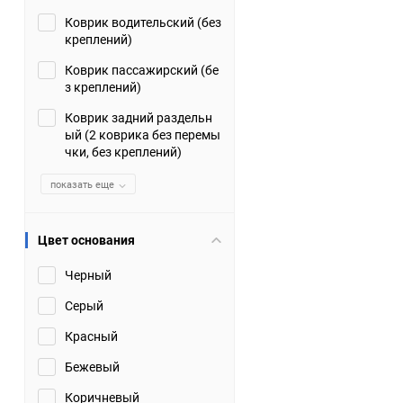
Коврик водительский (без
Suzuki
TATA
креплений)
Tianye
Tofas
Коврик пассажирский (бе
з креплений)
Volkswagen
Volvo
Коврик задний раздельн
ый (2 коврика без перемы
чки, без креплений)
Zotye
ЗАЗ
показать еще
Москвич
СМЗ
Цвет основания
Черный
Серый
Красный
Бежевый
Коричневый