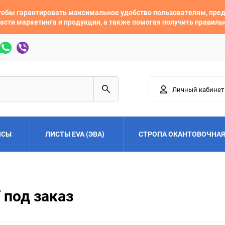
 чтобы гарантировать максимальное удобство пользователям, пр
асти маркетинга и продукции, а также помогая получить правил
Личный кабинет
ЙСЫ
ЛИСТЫ EVA (ЭВА)
СТРОПА ОКАНТОВОЧНАЯ
Adler
Alfa Romeo
 под заказ
Audi
Austin
Buick
BYD