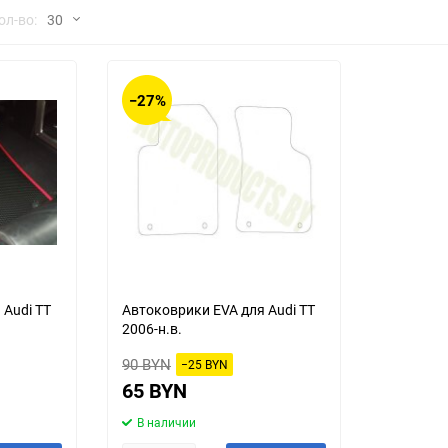
но
ол-во:
30
Chana
ChangFeng
30
Chrysler
Citroen
−27%
60
Dadi
Daewoo
90
DeLorean
Delage
150
Eagle
Excalibur
Ford
Foton
 Audi TT
Автоковрики EVA для Audi TT
2006-н.в.
Geo
Great Wall
90 BYN
−25 BYN
Hawtai
Honda
65 BYN
В наличии
Infiniti
Iran Khodro