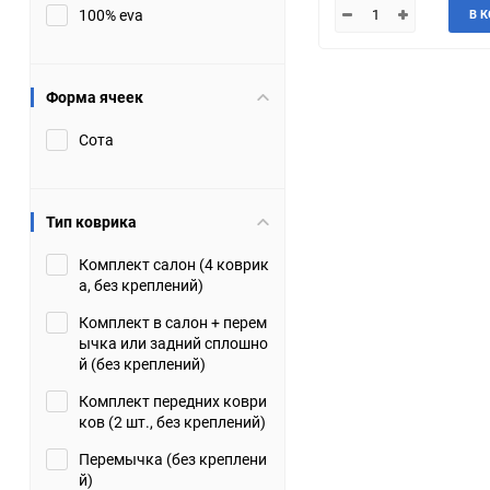
100% eva
В 
JMC
Jaguar
Lamborghini
Lancia
Форма ячеек
Сота
Lincoln
Luxgen
Maserati
Maybach
Тип коврика
Metrocab
Mitsubishi
Комплект салон (4 коврик
а, без креплений)
Opel
PUCH
Комплект в салон + перем
ычка или задний сплошно
Porsche
Proton
й (без креплений)
Комплект передних коври
Rover
SEAT
ков (2 шт., без креплений)
Перемычка (без креплени
ShuangHuan
Skoda
й)