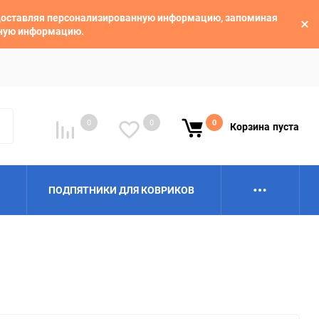
едоставляя персонализированную информацию, запоминая
ьную информацию.
0
0
0
Корзина
пуста
ПОДПЯТНИКИ ДЛЯ КОВРИКОВ
Alpina
Aro
BAIC
BelGee
Borgward
Brilliance