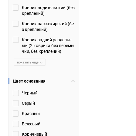
Коврик водительский (без
Suzuki
TATA
креплений)
Tianye
Tofas
Коврик пассажирский (бе
з креплений)
Volkswagen
Volvo
Коврик задний раздельн
ый (2 коврика без перемы
чки, без креплений)
Zotye
ЗАЗ
показать еще
Москвич
СМЗ
Цвет основания
Черный
Серый
Красный
Бежевый
Коричневый