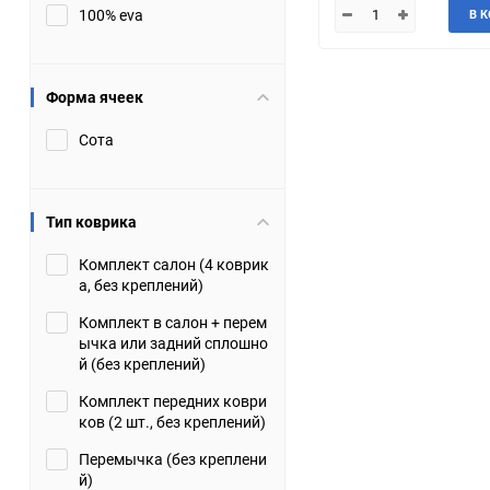
100% eva
В 
JMC
Jaguar
Lamborghini
Lancia
Форма ячеек
Сота
Lincoln
Luxgen
Maserati
Maybach
Тип коврика
Metrocab
Mitsubishi
Комплект салон (4 коврик
а, без креплений)
Opel
PUCH
Комплект в салон + перем
ычка или задний сплошно
Porsche
Proton
й (без креплений)
Комплект передних коври
Rover
SEAT
ков (2 шт., без креплений)
Перемычка (без креплени
ShuangHuan
Skoda
й)