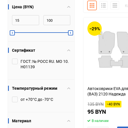
Плитка
Подробно
Компакт
К
Цена (BYN)
Bugatti
Cadillac
Chery
Chevrolet
−29%
DW Hower
Dacia
Сертификат
Datsun
De Tomaso
ГОСТ: № РОСС RU. МО 10.
Н01139
DongFeng
Doninvest
Ferrari
Fiat
Температурный режим
Автоковрики EVA дл
(ВАЗ) 2120 Надежда
Geely
Genesis
от +70°С до -70°С
135 BYN
−40 BYN
Hanomag
Haval
95 BYN
Материал
В наличии
Hummer
Hyundai