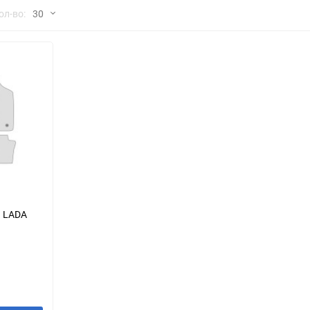
но
ол-во:
30
Chana
ChangFeng
30
Chrysler
Citroen
60
Dadi
Daewoo
90
DeLorean
Delage
150
Eagle
Excalibur
Ford
Foton
я LADA
Geo
Great Wall
Hawtai
Honda
Infiniti
Iran Khodro