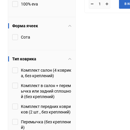
100% eva
В 
JMC
Jaguar
Lamborghini
Lancia
Форма ячеек
Сота
Lincoln
Luxgen
Maserati
Maybach
Тип коврика
Metrocab
Mitsubishi
Комплект салон (4 коврик
а, без креплений)
Opel
PUCH
Комплект в салон + перем
ычка или задний сплошно
Porsche
Proton
й (без креплений)
Комплект передних коври
Rover
SEAT
ков (2 шт., без креплений)
Перемычка (без креплени
ShuangHuan
Skoda
й)