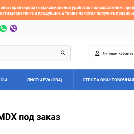
 чтобы гарантировать максимальное удобство пользователям, пр
асти маркетинга и продукции, а также помогая получить правил
Личный кабинет
ЙСЫ
ЛИСТЫ EVA (ЭВА)
СТРОПА ОКАНТОВОЧНАЯ
Adler
Alfa Romeo
MDX под заказ
Audi
Austin
Buick
BYD