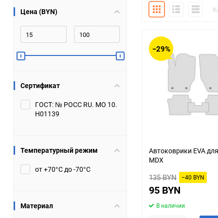
Плитка
Подробно
Компакт
К
Цена (BYN)
Bugatti
Cadillac
Chery
Chevrolet
−29%
DW Hower
Dacia
Сертификат
Datsun
De Tomaso
ГОСТ: № РОСС RU. МО 10.
Н01139
DongFeng
Doninvest
Ferrari
Fiat
Температурный режим
Автоковрики EVA дл
MDX
Geely
Genesis
от +70°С до -70°С
135 BYN
−40 BYN
Hanomag
Haval
95 BYN
Материал
В наличии
Hummer
Hyundai