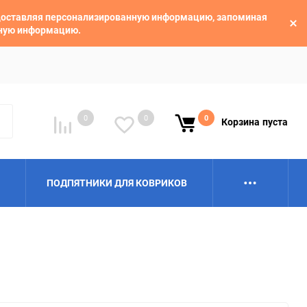
едоставляя персонализированную информацию, запоминая
ьную информацию.
0
0
0
Корзина
пуста
ПОДПЯТНИКИ ДЛЯ КОВРИКОВ
Alpina
Aro
BAIC
BelGee
Borgward
Brilliance