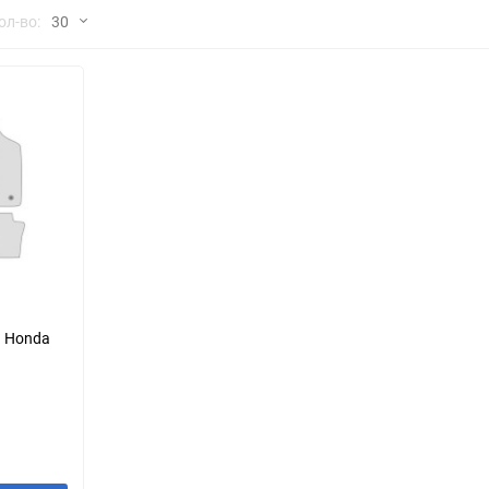
но
ол-во:
30
Chana
ChangFeng
30
Chrysler
Citroen
60
Dadi
Daewoo
90
DeLorean
Delage
150
Eagle
Excalibur
Ford
Foton
я Honda
Geo
Great Wall
Hawtai
Honda
Infiniti
Iran Khodro