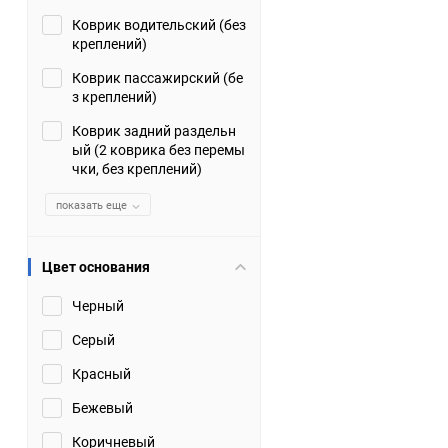
Коврик водительский (без
Suzuki
TATA
креплений)
Tianye
Tofas
Коврик пассажирский (бе
з креплений)
Volkswagen
Volvo
Коврик задний раздельн
ый (2 коврика без перемы
чки, без креплений)
Zotye
ЗАЗ
показать еще
Москвич
СМЗ
Цвет основания
Черный
Серый
Красный
Бежевый
Коричневый