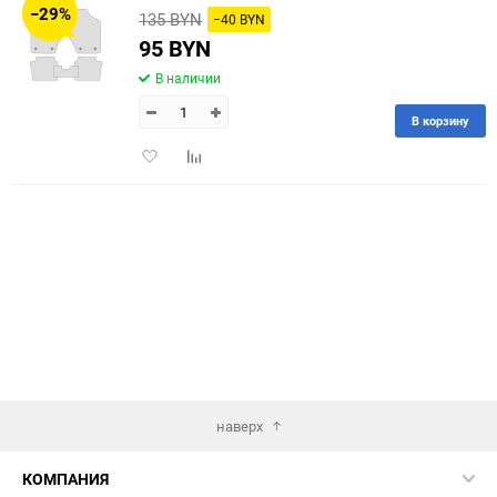
−29%
135 BYN
−40 BYN
60
95 BYN
В наличии
90
В корзину
150
Добавить
Добавить
в
к
избранное
сравнению
наверх
КОМПАНИЯ