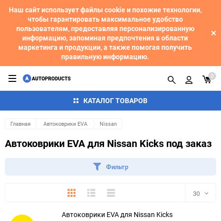
Наш сайт использует файлы cookie и похожие технологии,
чтобы гарантировать максимальное удобство
пользователям, предоставляя персонализированную
информацию, запоминая предпочтения в области
маркетинга и продукции, а также помогая получить
правильную информацию.
0
КАТАЛОГ ТОВАРОВ
Главная
Автоковрики EVA
Nissan
Автоковрики EVA для Nissan Kicks под заказ
Фильтр
Плитка
Подробно
Компактно
30
Автоковрики EVA для Nissan Kicks
30