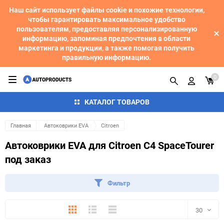
Наш сайт использует файлы cookie и похожие технологии,
чтобы гарантировать максимальное удобство
пользователям, предоставляя персонализированную
информацию, запоминая предпочтения в области
маркетинга и продукции, а также помогая получить
правильную информацию.
0
КАТАЛОГ ТОВАРОВ
Главная
Автоковрики EVA
Citroen
Автоковрики EVA для Citroen C4 SpaceTourer
под заказ
Фильтр
Плитка
Подробно
Компактно
30