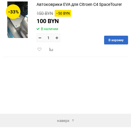
Автоковрики EVA для Citroen C4 SpaceTourer
30
−33%
150 BYN
−50 BYN
60
100 BYN
В наличии
90
В корзину
150
Добавить
Добавить
в
к
избранное
сравнению
наверх