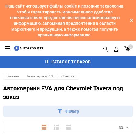
Наш сайт использует файлы cookie и похожие технологии,
чтобы гарантировать максимальное удобство
пользователям, предоставляя персонализированную
информацию, запоминая предпочтения в области
маркетинга и продукции, а также помогая получить
правильную информацию.
0
КАТАЛОГ ТОВАРОВ
Главная
Автоковрики EVA
Chevrolet
Автоковрики EVA для Chevrolet Tavera под
заказ
Фильтр
Плитка
Подробно
Компактно
30