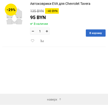
Автоковрики EVA для Chevrolet Tavera
30
−29%
135 BYN
−40 BYN
60
95 BYN
В наличии
90
В корзину
150
Добавить
Добавить
в
к
избранное
сравнению
наверх