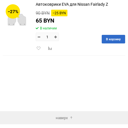
Автоковрики EVA для Nissan Fairlady Z
30
−27%
90 BYN
−25 BYN
60
65 BYN
В наличии
90
В корзину
150
Добавить
Добавить
в
к
избранное
сравнению
наверх