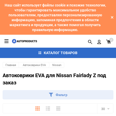
Наш сайт использует файлы cookie и похожие технологии,
чтобы гарантировать максимальное удобство
пользователям, предоставляя персонализированную
информацию, запоминая предпочтения в области
маркетинга и продукции, а также помогая получить
правильную информацию.
0
КАТАЛОГ ТОВАРОВ
Главная
Автоковрики EVA
Nissan
Автоковрики EVA для Nissan Fairlady Z под
заказ
Фильтр
Плитка
Подробно
Компактно
30