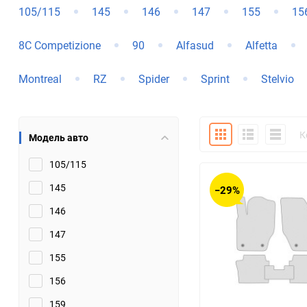
105/115
145
146
147
155
15
Bugatti
Cadillac
8C Competizione
90
Alfasud
Alfetta
Chery
Chevrolet
Montreal
RZ
Spider
Sprint
Stelvio
DW Hower
Dacia
Datsun
De Tomaso
Плитка
Подробно
Компакт
К
Модель авто
DongFeng
Doninvest
105/115
145
−29%
Ferrari
Fiat
146
Geely
Genesis
147
155
Hanomag
Haval
156
Hummer
Hyundai
159