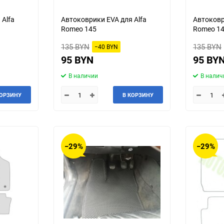
Jeep
Jinbei
 Alfa
Автоковрики EVA для Alfa
Автоковр
Romeo 145
Romeo 1
Land Rover
Landwind
135 BYN
135 BYN
−40 BYN
95 BYN
95 BY
MG
MINI
В наличии
В налич
Mercedes-Benz
Mazda
КОРЗИНУ
В КОРЗИНУ
Mitsuoka
Morgan
Packard
Peugeot
−29%
−29%
Ravon
Renault
Saab
Saturn
Smart
SsangYong