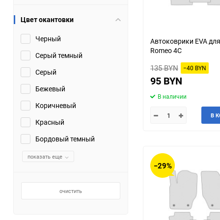
Цвет окантовки
Черный
Автоковрики EVA для
Romeo 4C
Серый темный
135 BYN
−40 BYN
Серый
95 BYN
Бежевый
В наличии
Коричневый
В 
Красный
Бордовый темный
показать еще
−29%
очистить