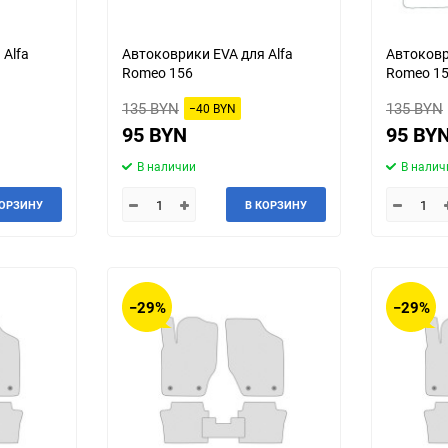
Talbot
Tatra
 Alfa
Автоковрики EVA для Alfa
Автоковр
Romeo 156
Romeo 15
Toyota
Trabant
135 BYN
135 BYN
−40 BYN
Wanderer
Willys
95 BYN
95 BY
В наличии
В налич
ЗИЛ
ЗиС
КОРЗИНУ
В КОРЗИНУ
ТагАЗ
УАЗ
−29%
−29%