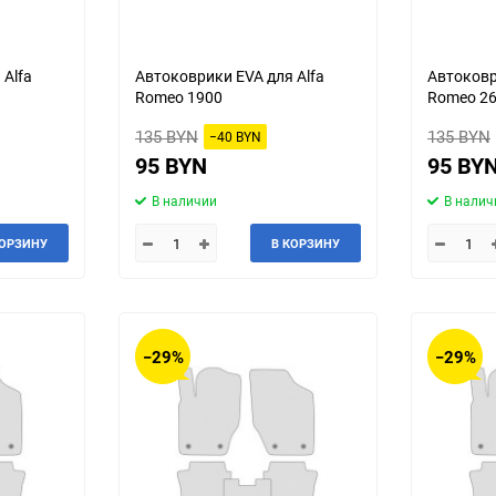
 Alfa
Автоковрики EVA для Alfa
Автоковр
Romeo 1900
Romeo 2
135 BYN
135 BYN
−40 BYN
95 BYN
95 BY
В наличии
В налич
КОРЗИНУ
В КОРЗИНУ
−29%
−29%