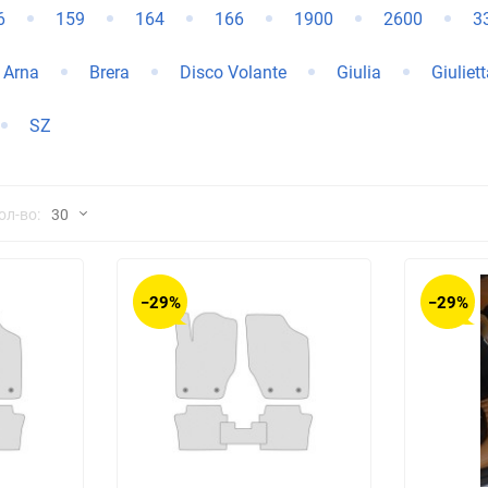
6
159
164
166
1900
2600
3
Chana
ChangFeng
Arna
Brera
Disco Volante
Giulia
Giuliet
Chrysler
Citroen
SZ
Dadi
Daewoo
DeLorean
Delage
но
ол-во:
30
Eagle
Excalibur
30
−29%
−29%
Ford
Foton
60
Geo
Great Wall
90
150
Hawtai
Honda
Infiniti
Iran Khodro