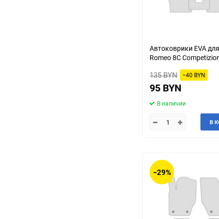
Автоковрики EVA для
Romeo 8C Competizio
135 BYN
−40 BYN
95 BYN
В наличии
В 
−29%