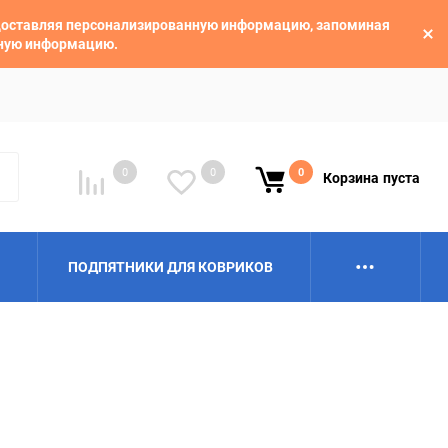
едоставляя персонализированную информацию, запоминая
ьную информацию.
0
0
0
Корзина
пуста
ПОДПЯТНИКИ ДЛЯ КОВРИКОВ
Alpina
Aro
BAIC
BelGee
Borgward
Brilliance