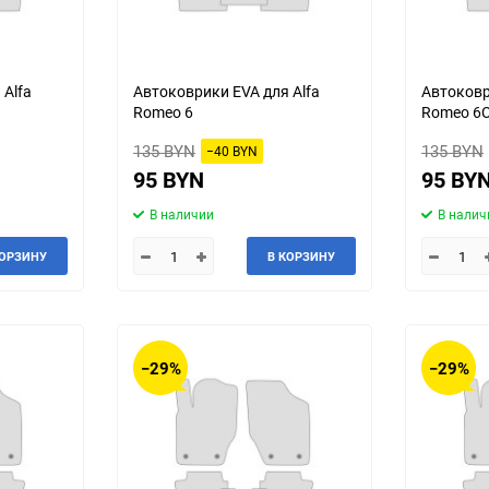
 Alfa
Автоковрики EVA для Alfa
Автоковр
Romeo 6
Romeo 6
135 BYN
135 BYN
−40 BYN
95 BYN
95 BY
В наличии
В налич
КОРЗИНУ
В КОРЗИНУ
−29%
−29%