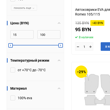
JMC
показать еще
Jaguar
Автоковрики EVA для
Romeo 105/115
Lamborghini
Lancia
135 BYN
Цена (BYN)
−40 BYN
95 BYN
Lincoln
Luxgen
В наличии
Maserati
Maybach
В 
Metrocab
Mitsubishi
Температурный режим
Opel
PUCH
от +70°С до -70°С
−29%
Porsche
Proton
Материал
Rover
SEAT
100% eva
ShuangHuan
Skoda