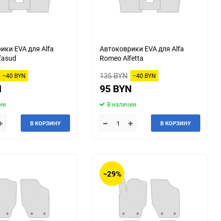
ики EVA для Alfa
Автоковрики EVA для Alfa
fasud
Romeo Alfetta
135 BYN
−40 BYN
−40 BYN
N
95 BYN
ии
В наличии
В КОРЗИНУ
В КОРЗИНУ
−29%