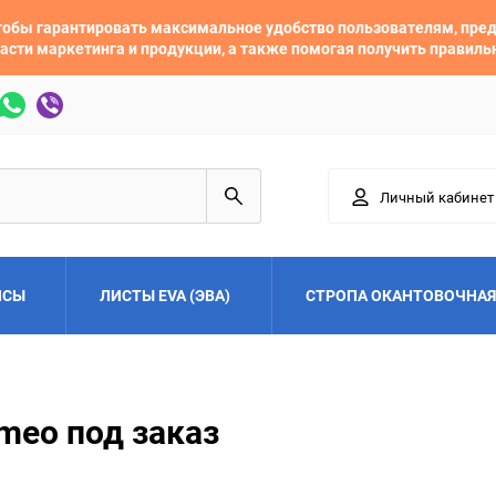
 чтобы гарантировать максимальное удобство пользователям, пр
асти маркетинга и продукции, а также помогая получить правил
Личный кабинет
ЙСЫ
ЛИСТЫ EVA (ЭВА)
СТРОПА ОКАНТОВОЧНАЯ
Adler
Alfa Romeo
meo под заказ
Audi
Austin
Buick
BYD