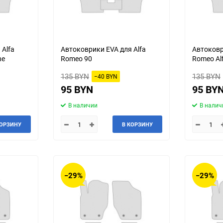
 Alfa
Автоковрики EVA для Alfa
Автоковр
ne
Romeo 90
Romeo Al
135 BYN
135 BYN
−40 BYN
95 BYN
95 BY
В наличии
В налич
КОРЗИНУ
В КОРЗИНУ
−29%
−29%