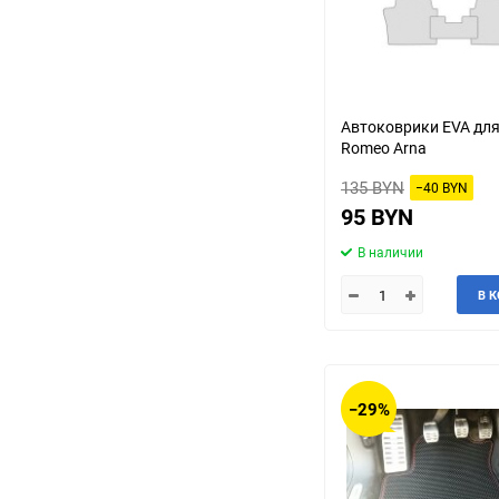
Автоковрики EVA для
Romeo Arna
135 BYN
−40 BYN
95 BYN
В наличии
В 
−29%