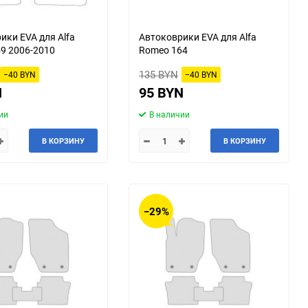
Tesla
Tianma
ики EVA для Alfa
Автоковрики EVA для Alfa
9 2006-2010
Romeo 164
Triumph
Vauxhall
135 BYN
−40 BYN
−40 BYN
Xin Kai
ZX
N
95 BYN
ии
В наличии
ИЖ
ЛуАЗ
В КОРЗИНУ
В КОРЗИНУ
−29%