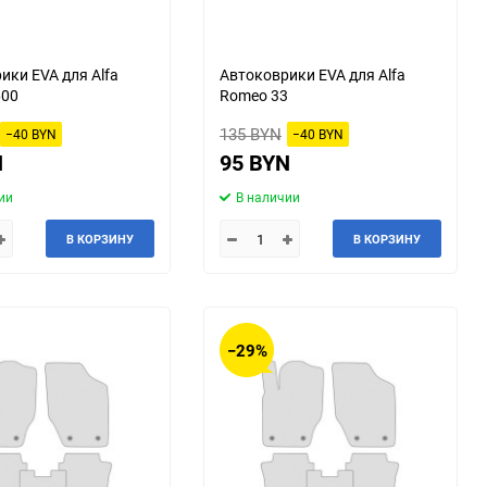
ики EVA для Alfa
Автоковрики EVA для Alfa
600
Romeo 33
135 BYN
−40 BYN
−40 BYN
N
95 BYN
ии
В наличии
В КОРЗИНУ
В КОРЗИНУ
−29%