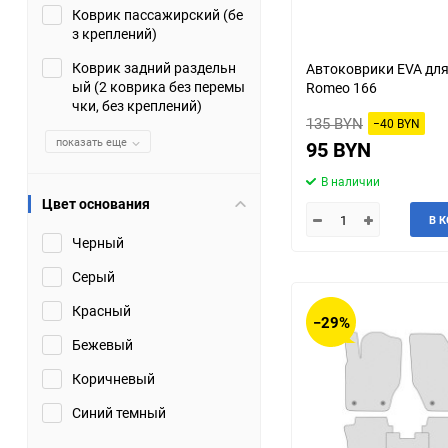
Коврик пассажирский (бе
з креплений)
Коврик задний раздельн
Автоковрики EVA для
ый (2 коврика без перемы
Romeo 166
чки, без креплений)
135 BYN
−40 BYN
показать еще
95 BYN
В наличии
Цвет основания
В 
Черный
Серый
Красный
−29%
Бежевый
Коричневый
Синий темный