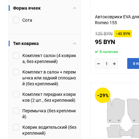
Форма ячеек
Suzuki
TATA
Автоковрики EVA для
Сота
Romeo 155
Tianye
Tofas
135 BYN
−40 BYN
Volkswagen
Volvo
95 BYN
Тип коврика
В наличии
Zotye
ЗАЗ
Комплект салон (4 коврик
а, без креплений)
В 
Москвич
СМЗ
Комплект в салон + перем
ычка или задний сплошно
й (без креплений)
Комплект передних коври
−29%
ков (2 шт., без креплений)
Перемычка (без креплени
й)
Коврик водительский (без
креплений)