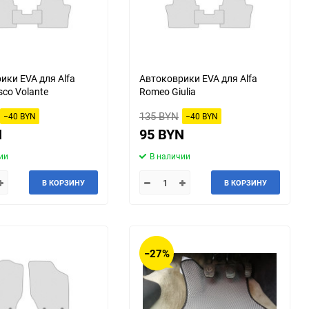
ики EVA для Alfa
Автоковрики EVA для Alfa
sco Volante
Romeo Giulia
135 BYN
−40 BYN
−40 BYN
N
95 BYN
ии
В наличии
В КОРЗИНУ
В КОРЗИНУ
−27%