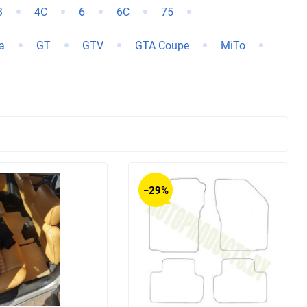
3
4C
6
6C
75
Changan
Changhe
ta
GT
GTV
GTA Coupe
MiTo
DKW
DS
Daihatsu
Daimler
Derways
Dodge
FAW
FSO
−29%
GAC
GMC
Hafei
Haima
HuangHai
Hudson
Isuzu
JAC