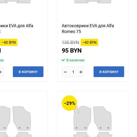
ики EVA для Alfa
Автоковрики EVA для Alfa
C
Romeo 75
135 BYN
−40 BYN
−40 BYN
N
95 BYN
ии
В наличии
В КОРЗИНУ
В КОРЗИНУ
−29%