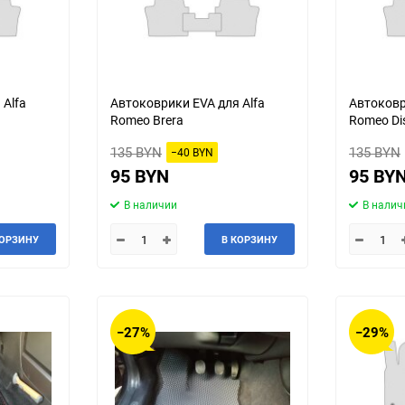
 Alfa
Автоковрики EVA для Alfa
Автоковр
Romeo Brera
Romeo Di
135 BYN
135 BYN
−40 BYN
95 BYN
95 BY
В наличии
В налич
КОРЗИНУ
В КОРЗИНУ
−27%
−29%