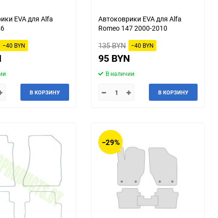
Kia
LADA (ВАЗ)
ики EVA для Alfa
Автоковрики EVA для Alfa
46
Romeo 147 2000-2010
Lexus
Lifan
135 BYN
−40 BYN
−40 BYN
N
95 BYN
Mahindra
Maruti
ии
В наличии
McLaren
Mercury
В КОРЗИНУ
В КОРЗИНУ
Nissan
Oldsmobile
Plymouth
Pontiac
−29%
Renault Samsung
Rolls-Royce
Scion
Shanghai Maple
Steyr
Subaru