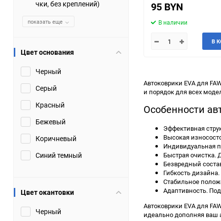
чки, без креплений)
95 BYN
показать еще
В наличии
В 
Цвет основания
Черный
Автоковрики EVA для FAW
Серый
и порядок для всех моде
Красный
Особенности ав
Бежевый
Эффективная струк
Высокая износосто
Коричневый
Индивидуальная по
Синий темный
Быстрая очистка. 
Безвредный состав
Гибкость дизайна.
Стабильное полож
Адаптивность. Под
Цвет окантовки
Автоковрики EVA для FAW
Черный
идеально дополняя ваш а