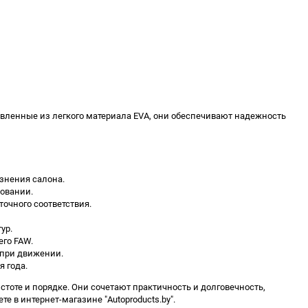
овленные из легкого материала EVA, они обеспечивают надежность
язнения салона.
зовании.
очного соответствия.
ур.
его FAW.
 при движении.
 года.
стоте и порядке. Они сочетают практичность и долговечность,
в интернет-магазине "Autoproducts.by".