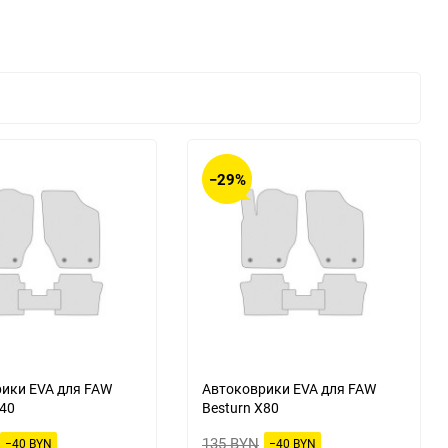
Changan
Changhe
DKW
DS
Daihatsu
Daimler
−29%
Derways
Dodge
FAW
FSO
GAC
GMC
Hafei
Haima
HuangHai
Hudson
ики EVA для FAW
Автоковрики EVA для FAW
X40
Besturn X80
Isuzu
JAC
135 BYN
−40 BYN
−40 BYN