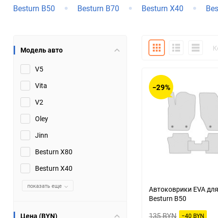
Besturn B50
Besturn B70
Besturn X40
Bes
Bugatti
Cadillac
Chery
Chevrolet
Плитка
Подробно
Компакт
К
Модель авто
DW Hower
Dacia
V5
Vita
−29%
Datsun
De Tomaso
V2
DongFeng
Doninvest
Oley
Jinn
Ferrari
Fiat
Besturn X80
Geely
Genesis
Besturn X40
Hanomag
показать еще
Haval
Автоковрики EVA дл
Besturn B50
Hummer
Hyundai
135 BYN
Цена (BYN)
−40 BYN