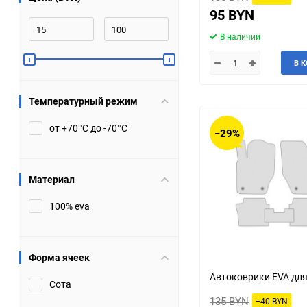
95 BYN
JMC
Jaguar
В наличии
Lamborghini
Lancia
В 
Lincoln
Luxgen
Температурный режим
Maserati
Maybach
от +70°С до -70°С
−29%
Metrocab
Mitsubishi
Материал
Opel
PUCH
100% eva
Porsche
Proton
Форма ячеек
Rover
SEAT
Автоковрики EVA для
Сота
ShuangHuan
Skoda
135 BYN
−40 BYN