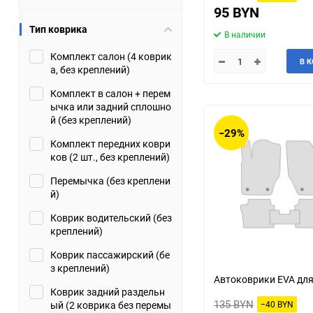
95 BYN
Suzuki
TATA
Тип коврика
В наличии
Tianye
Tofas
Комплект салон (4 коврик
В 
а, без креплений)
Volkswagen
Volvo
Комплект в салон + перем
ычка или задний сплошно
й (без креплений)
Zotye
ЗАЗ
−29%
Комплект передних коври
Москвич
СМЗ
ков (2 шт., без креплений)
Перемычка (без креплени
й)
Коврик водительский (без
креплений)
Коврик пассажирский (бе
з креплений)
Автоковрики EVA для
Коврик задний раздельн
135 BYN
ый (2 коврика без перемы
−40 BYN