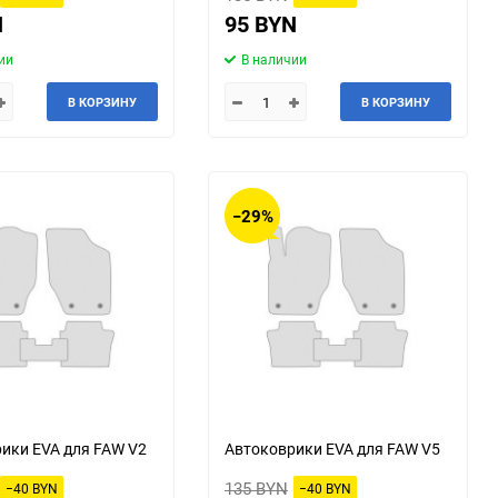
N
95 BYN
Kia
LADA (ВАЗ)
ии
В наличии
Lexus
Lifan
В КОРЗИНУ
В КОРЗИНУ
Mahindra
Maruti
McLaren
Mercury
−29%
Nissan
Oldsmobile
Plymouth
Pontiac
Renault Samsung
Rolls-Royce
Scion
Shanghai Maple
ики EVA для FAW V2
Автоковрики EVA для FAW V5
Steyr
Subaru
135 BYN
−40 BYN
−40 BYN