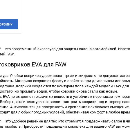
КОРЗИНУ
 – это современный аксессуар для защиты салона автомобилей. Изгот
лей FAW.
токовриков EVA для FAW
тура. Ячейки ковриков удерживают грязь и жидкость, не допуская загр
йкость. Материал сохраняет форму и свойства при длительном исполь
дгонка. Коврики создаются по контурам пола каждой модели FAW для т
Достаточно промыть водой, чтобы коврики снова стали как новые.
. EVA не выделяет токсичных веществ и устойчив к перепадам температ
 Выбор цвета и текстуры позволяет настроить коврики под интерьер ваш
ение. Антискользящая поверхность и крепления исключают смещение
ходят для любых погодных условий, обеспечивая комфорт в любое время
 – это удобное решение для тех, кто стремится поддерживать салон в чи
втомобиль. Приобрести подходящий комплект для вашего FAW вы можете 