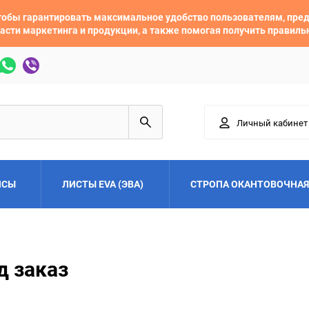
 чтобы гарантировать максимальное удобство пользователям, пр
асти маркетинга и продукции, а также помогая получить правил
Личный кабинет
ЙСЫ
ЛИСТЫ EVA (ЭВА)
СТРОПА ОКАНТОВОЧНАЯ
Adler
Alfa Romeo
д заказ
Audi
Austin
Buick
BYD