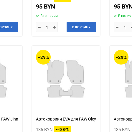
95 BYN
95 BY
Jeep
Jinbei
В наличии
В налич
Land Rover
Landwind
КОРЗИНУ
В КОРЗИНУ
MG
MINI
Mercedes-Benz
Mazda
−29%
−29%
Mitsuoka
Morgan
Packard
Peugeot
Ravon
Renault
Saab
Saturn
 FAW Jinn
Автоковрики EVA для FAW Oley
Автоковр
Smart
SsangYong
135 BYN
135 BYN
−40 BYN