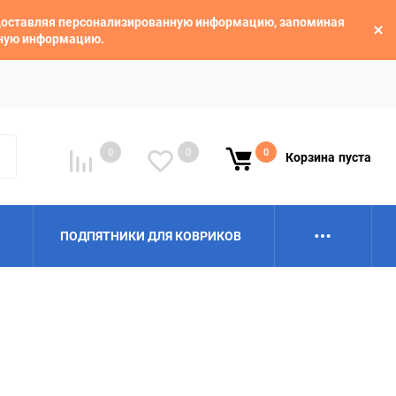
едоставляя персонализированную информацию, запоминая
ьную информацию.
0
0
0
Корзина
пуста
ПОДПЯТНИКИ ДЛЯ КОВРИКОВ
Alpina
Aro
BAIC
BelGee
Borgward
Brilliance