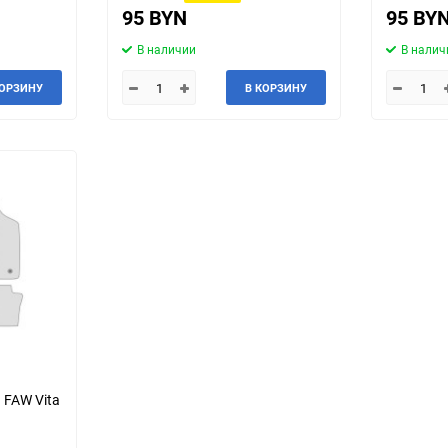
95 BYN
95 BY
Talbot
Tatra
В наличии
В налич
Toyota
Trabant
КОРЗИНУ
В КОРЗИНУ
Wanderer
Willys
ЗИЛ
ЗиС
ТагАЗ
УАЗ
 FAW Vita