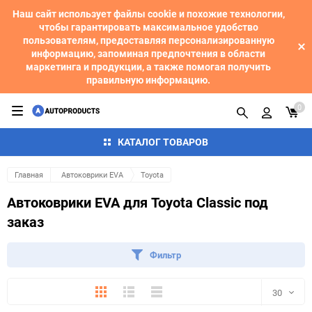
Наш сайт использует файлы cookie и похожие технологии,
чтобы гарантировать максимальное удобство
пользователям, предоставляя персонализированную
информацию, запоминая предпочтения в области
маркетинга и продукции, а также помогая получить
правильную информацию.
0
КАТАЛОГ ТОВАРОВ
Главная
Автоковрики EVA
Toyota
Автоковрики EVA для Toyota Classic под
заказ
Фильтр
Плитка
Подробно
Компактно
30