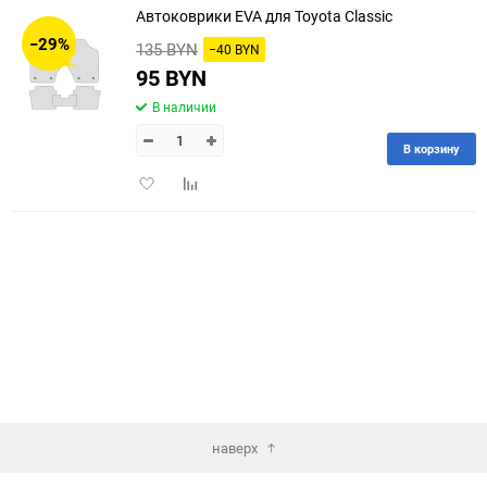
Автоковрики EVA для Toyota Classic
30
−29%
135 BYN
−40 BYN
60
95 BYN
В наличии
90
В корзину
150
Добавить
Добавить
в
к
избранное
сравнению
наверх