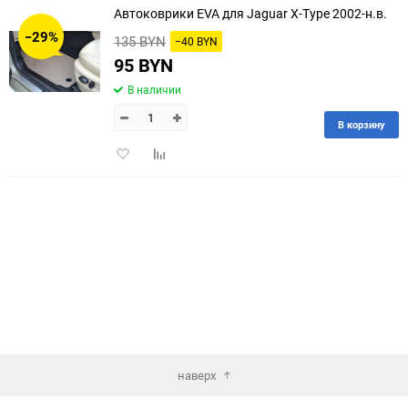
Автоковрики EVA для Jaguar X-Type 2002-н.в.
30
−29%
135 BYN
−40 BYN
60
95 BYN
В наличии
90
В корзину
150
Добавить
Добавить
в
к
избранное
сравнению
наверх