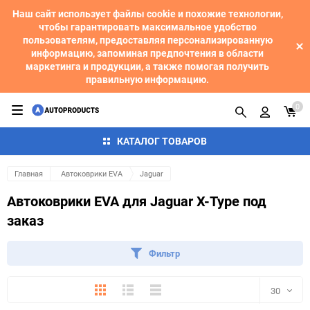
Наш сайт использует файлы cookie и похожие технологии,
чтобы гарантировать максимальное удобство
пользователям, предоставляя персонализированную
информацию, запоминая предпочтения в области
маркетинга и продукции, а также помогая получить
правильную информацию.
0
КАТАЛОГ ТОВАРОВ
Главная
Автоковрики EVA
Jaguar
Автоковрики EVA для Jaguar X-Type под
заказ
Фильтр
Плитка
Подробно
Компактно
30