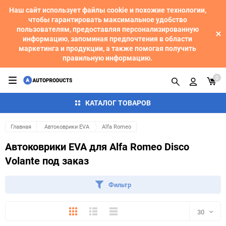
Наш сайт использует файлы cookie и похожие технологии,
чтобы гарантировать максимальное удобство
пользователям, предоставляя персонализированную
информацию, запоминая предпочтения в области
маркетинга и продукции, а также помогая получить
правильную информацию.
0
КАТАЛОГ ТОВАРОВ
Главная
Автоковрики EVA
Alfa Romeo
Автоковрики EVA для Alfa Romeo Disco
Volante под заказ
Фильтр
Плитка
Подробно
Компактно
30