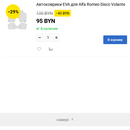
Автоковрики EVA для Alfa Romeo Disco Volante
30
−29%
135 BYN
−40 BYN
60
95 BYN
В наличии
90
В корзину
150
Добавить
Добавить
в
к
избранное
сравнению
наверх