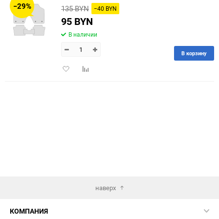
−29%
135 BYN
−40 BYN
60
95 BYN
В наличии
90
В корзину
150
Добавить
Добавить
в
к
избранное
сравнению
наверх
КОМПАНИЯ