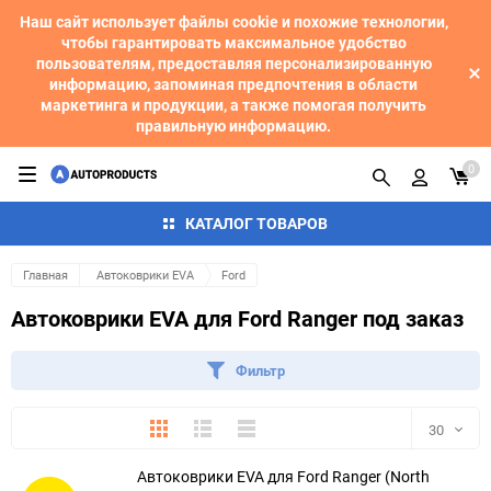
Наш сайт использует файлы cookie и похожие технологии,
чтобы гарантировать максимальное удобство
пользователям, предоставляя персонализированную
информацию, запоминая предпочтения в области
маркетинга и продукции, а также помогая получить
правильную информацию.
0
КАТАЛОГ ТОВАРОВ
Главная
Автоковрики EVA
Ford
Автоковрики EVA для Ford Ranger под заказ
Фильтр
Плитка
Подробно
Компактно
30
Автоковрики EVA для Ford Ranger (North
30