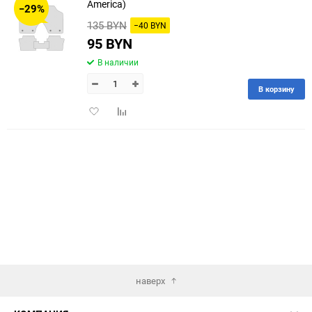
America)
−29%
135 BYN
−40 BYN
60
95 BYN
90
В наличии
150
В корзину
Добавить
Добавить
в
к
избранное
сравнению
наверх