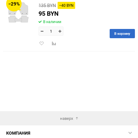
−29%
135 BYN
−40 BYN
60
95 BYN
В наличии
90
В корзину
150
Добавить
Добавить
в
к
избранное
сравнению
наверх
КОМПАНИЯ