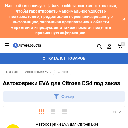
Наш сайт использует файлы cookie и похожие технологии,
чтобы гарантировать максимальное удобство
пользователям, предоставляя персонализированную
информацию, запоминая предпочтения в области
маркетинга и продукции, а также помогая получить
правильную информацию.
0
КАТАЛОГ ТОВАРОВ
Главная
Автоковрики EVA
Citroen
Автоковрики EVA для Citroen DS4 под заказ
Фильтр
Плитка
Подробно
Компактно
30
Автоковрики EVA для Citroen DS4
30